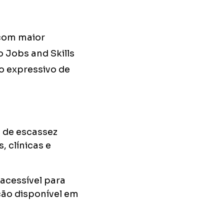
 com maior
o Jobs and Skills
o expressivo de
a de escassez
, clínicas e
 acessível para
ção disponível em