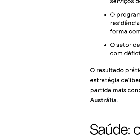
serviços d
O programa
residência
forma com
O setor de
com défici
O resultado práti
estratégia delib
partida mais con
Austrália
.
Saúde: o