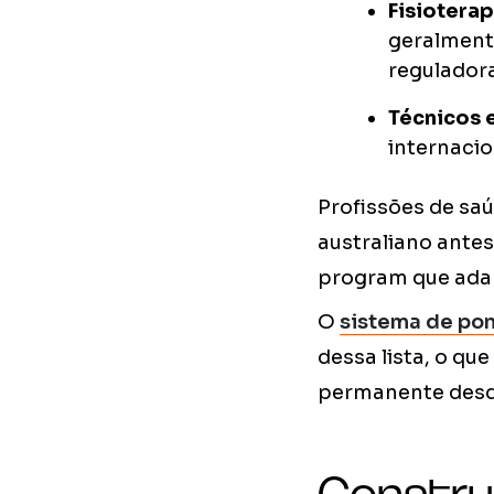
Fisiotera
geralment
reguladora
Técnicos 
internaci
Profissões de sa
australiano ante
program que adapt
O
sistema de pon
dessa lista, o qu
permanente desde