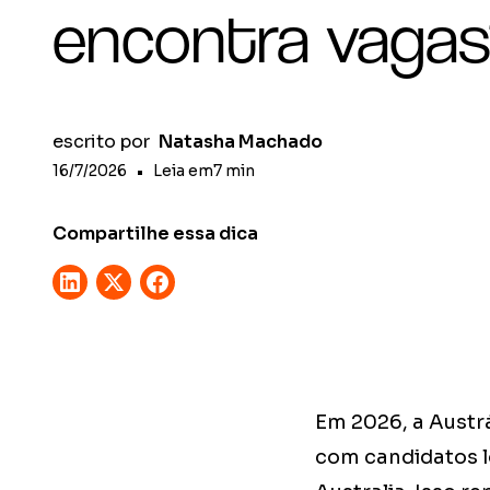
encontra vaga
escrito por
Natasha Machado
16/7/2026
•
Leia em
7
min
Compartilhe essa dica
Em 2026, a Austr
com candidatos lo