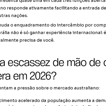
epresenta quase uma em cada três funções abertas
ano responde ativamente facilitando a entrada d
utras nações.
 muda o enquadramento do intercâmbio por compl
rália não é só ganhar experiência internacional: 
ralmente precisa de você.
 a escassez de mão de 
era em 2026?
tentam a pressão sobre o mercado australiano:
cimento acelerado da população aumenta a dem