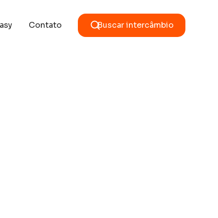
asy
Contato
Buscar intercâmbio