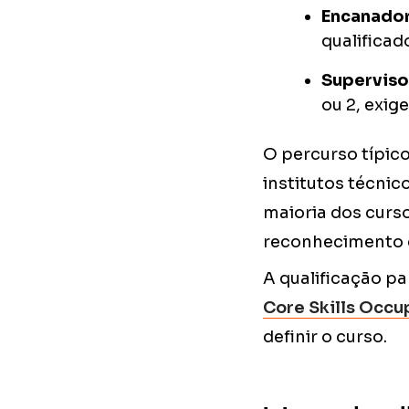
Encanador
qualificad
Superviso
ou 2, exi
O percurso típic
institutos técnico
maioria dos curso
reconhecimento d
A qualificação pa
Core Skills Occup
definir o curso.