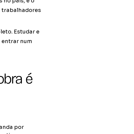
 no país, e o
e trabalhadores
eto. Estudar e
é entrar num
obra é
anda por