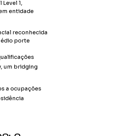
 Level 1,
 em entidade
cial reconhecida
édio porte
ualificações
, um bridging
tos a ocupações
esidência