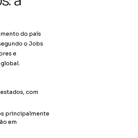
s: a
himento do país
 segundo o Jobs
dores e
global.
 estados, com
s principalmente
ção em