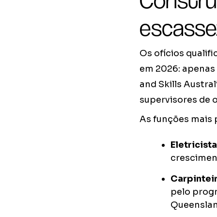
Construç
escasse
Os ofícios qualif
em 2026: apenas 
and Skills Austral
supervisores de 
As funções mais 
Eletricista
cresciment
Carpintei
pelo prog
Queenslan