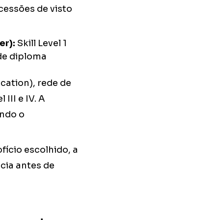
essões de visto
er):
Skill Level 1
de diploma
cation), rede de
III e IV. A
ando o
fício escolhido, a
cia antes de