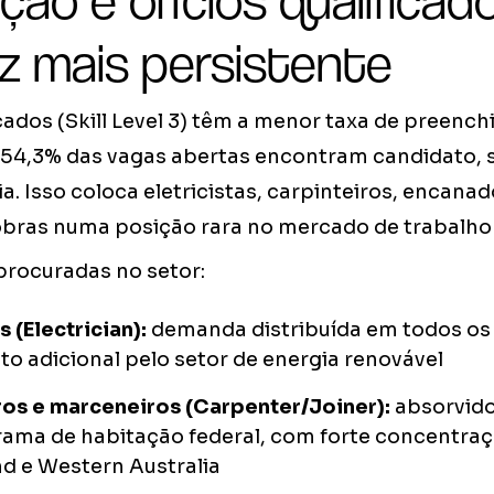
ão e ofícios qualificado
z mais persistente
icados (Skill Level 3) têm a menor taxa de preenc
54,3% das vagas abertas encontram candidato,
ia. Isso coloca eletricistas, carpinteiros, encana
obras numa posição rara no mercado de trabalho 
procuradas no setor:
s (Electrician):
demanda distribuída em todos os
o adicional pelo setor de energia renovável
ros e marceneiros (Carpenter/Joiner):
absorvido
rama de habitação federal, com forte concentra
d e Western Australia