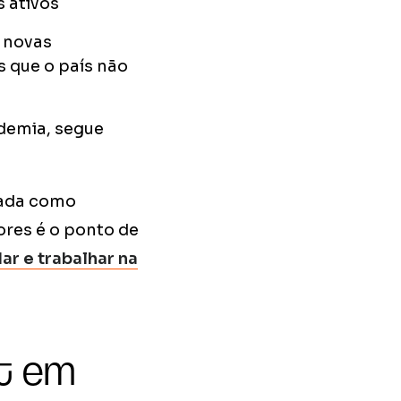
s ativos
e novas
s que o país não
ndemia, segue
icada como
ores é o ponto de
ar e trabalhar na
it em