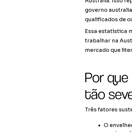
Australia. Isso r
governo australi
qualificados de o
Essa estatística
trabalhar na Aust
mercado que lite
Por que
tão sev
Três fatores sus
O envelhe