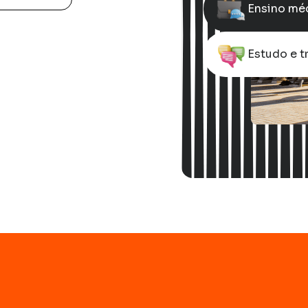
Ensino méd
Estudo e t