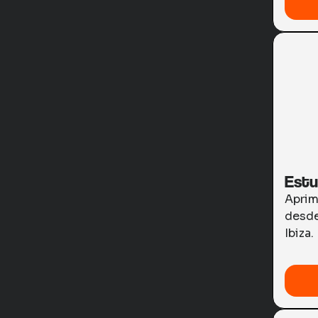
Estu
Aprim
desde
Ibiza.