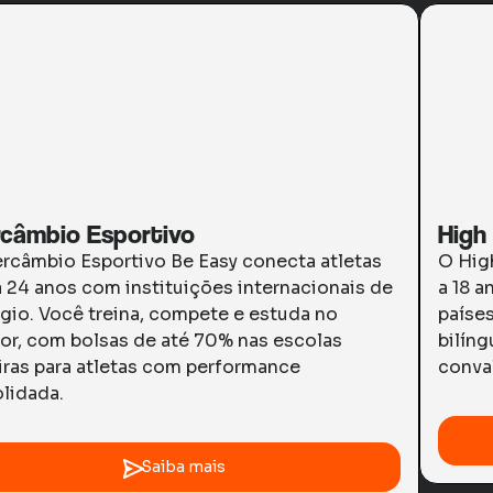
rcâmbio Esportivo
High
ercâmbio Esportivo Be Easy conecta atletas
O Hig
a 24 anos com instituições internacionais de
a 18 
ígio. Você treina, compete e estuda no
países
ior, com bolsas de até 70% nas escolas
bilíng
iras para atletas com performance
conval
lidada.
Saiba mais