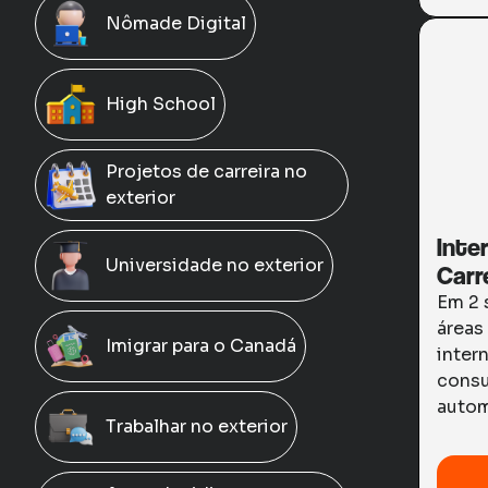
Nômade Digital
High School
Projetos de carreira no
exterior
Inte
Universidade no exterior
Carr
Em 2 
áreas
Imigrar para o Canadá
inter
consu
autom
Trabalhar no exterior