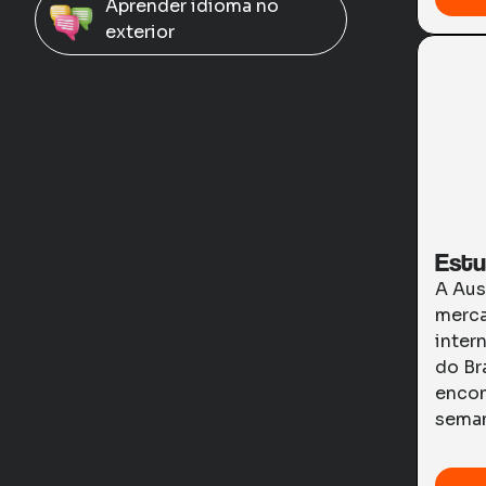
Aprender idioma no
exterior
Estu
A Aus
merca
inter
do Br
encon
seman