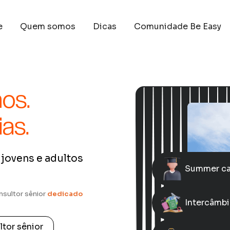
e
Quem somos
Dicas
Comunidade Be Easy
os.
as.
jovens e adultos
Summer ca
nsultor sênior
dedicado
Intercâmbi
ltor sênior