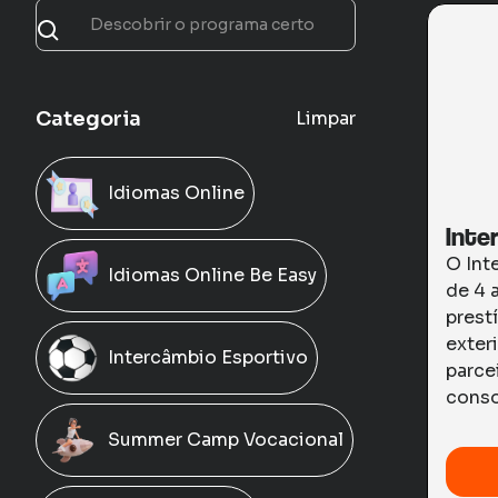
Categoria
Limpar
Idiomas Online
Inte
O Int
Idiomas Online Be Easy
de 4 
prest
exter
Intercâmbio Esportivo
parce
conso
Summer Camp Vocacional