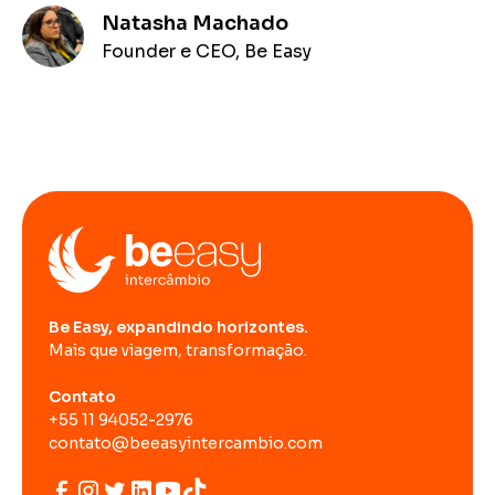
Natasha Machado
Founder e CEO, Be Easy
Be Easy, expandindo horizontes.
Mais que viagem, transformação.
Contato
+55 11 94052-2976
contato@beeasyintercambio.com