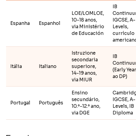
IB
LOE/LOMLOE,
Continuu
10-18 anos,
IGCSE, A-
Espanha
Espanhol
via Ministério
Levels,
de Educación
currículo
american
Istruzione
IB
secondaria
Continu
Itália
Italiano
superiore,
(Early Yea
14-19 anos,
ao DP)
via MIUR
Ensino
Cambrid
secundário,
IGCSE, A-
Portugal
Português
10.º-12.º ano,
Levels, IB
via DGE
Diploma