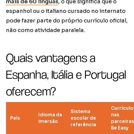
mais de 60 línguas
, o que significa que o
espanhol ou o italiano cursado no internato
pode fazer parte do próprio currículo oficial,
não como atividade paralela.
Quais vantagens a
Espanha, Itália e Portugal
oferecem?
Currículo
Sistema
Idioma da
nas
País
escolar de
imersão
parceiras
referência
Be Easy