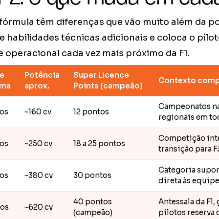
 fórmula têm diferenças que vão muito além da po
 habilidades técnicas adicionais e coloca o pilo
operacional cada vez mais próximo da F1.
e
Potência
Super Licence
Contexto comp
ima
aprox.
Points (campeão)
Campeonatos na
nos
~160 cv
12 pontos
regionais em to
Competição int
nos
~250 cv
18 a 25 pontos
transição para F
Categoria supor
nos
~380 cv
30 pontos
direta às equip
40 pontos
Antessala da F1,
nos
~620 cv
(campeão)
pilotos reserva