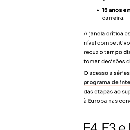
15 anos em
carreira.
A janela crítica 
nível competitivo
reduz o tempo di
tomar decisões de
O acesso a séries
programa de int
das etapas ao sup
à Europa nas con
F4, F3 