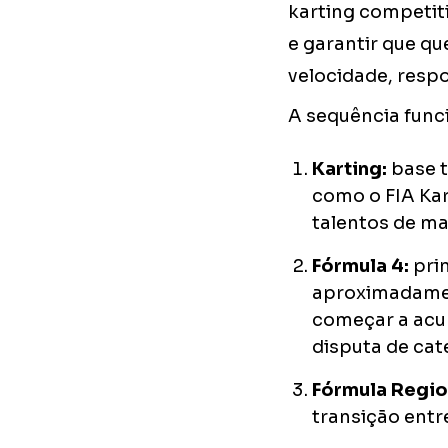
karting competiti
e garantir que q
velocidade, resp
A sequência func
Karting:
base t
como o FIA Ka
talentos de ma
Fórmula 4:
pri
aproximadament
começar a acum
disputa de cat
Fórmula Regio
transição entr