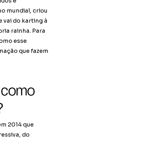
idos e
o mundial, criou
 vai do karting à
ria rainha. Para
como esse
rmação que fazem
e como
?
em 2014 que
essiva, do