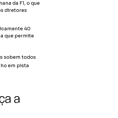
ana da F1, o que
s diretores
ticamente 40
nça que permite
tos sobem todos
nho em pista
ça a