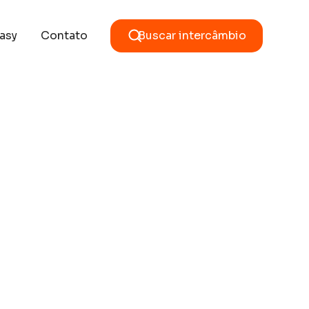
asy
Contato
Buscar intercâmbio