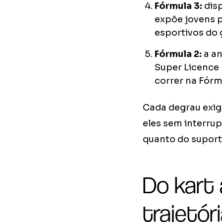
Fórmula 3:
disp
expõe jovens p
esportivos do g
Fórmula 2:
a an
Super Licence P
correr na Fórmu
Cada degrau exig
eles sem interru
quanto do suport
Do kart
trajetór