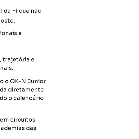
al da F1 que não
osto.
ionais e
trajetória e
nais.
o o OK-N Junior
iada diretamente
do o calendário
em circuitos
academias das