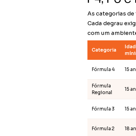
As categorias de
Cada degrau exige
com um ambiente 
Idad
Categoria
mín
Fórmula 4
15 a
Fórmula
15 a
Regional
Fórmula 3
15 a
Fórmula 2
18 a