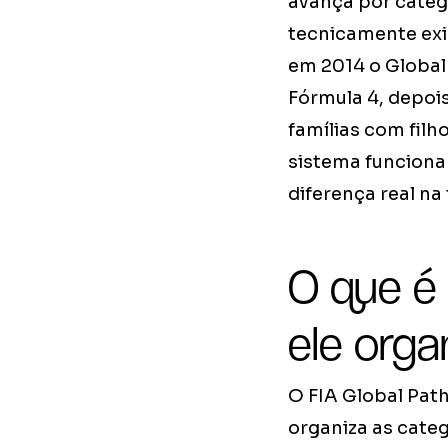
avança por categ
tecnicamente exi
em 2014 o Global 
Fórmula 4, depois
famílias com fil
sistema funciona
diferença real na 
O que é
ele orga
O FIA Global Pat
organiza as cate