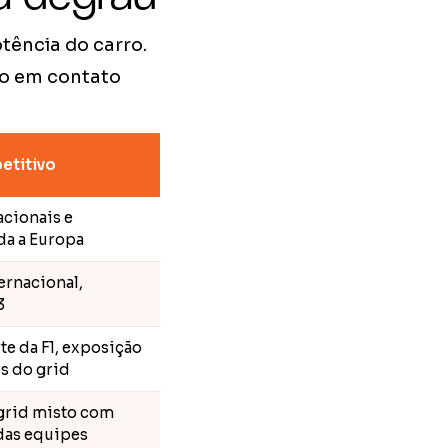
tência do carro.
to em contato
etitivo
cionais e
da a Europa
ernacional,
3
te da F1, exposição
es do grid
 grid misto com
 das equipes