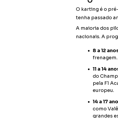
O karting é o pré-
tenha passado an
A maioria dos pil
nacionais. A pro
8 a 12 anos
frenagem.
11 a 14 ano
do Champio
pela F1 Ac
europeu.
14 a 17 ano
como Valên
grandes e