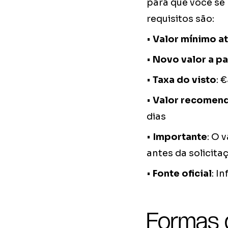
para que você se
requisitos são:
•
Valor mínimo at
•
Novo valor a pa
•
Taxa do visto
: 
•
Valor recomend
dias
•
Importante
: O 
antes da solicita
•
Fonte oficial
: I
Formas 