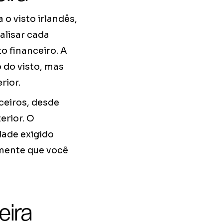
o visto irlandês,
alisar cada
o financeiro. A
 do visto, mas
rior.
ceiros, desde
erior. O
dade exigido
amente que você
eira