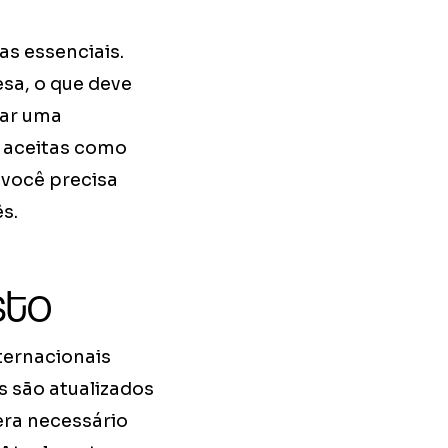
as essenciais.
esa, o que deve
rar uma
o aceitas como
 você precisa
s.
sto
ternacionais
s são atualizados
ra necessário