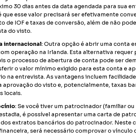
imo 30 dias antes da data agendada para sua ent
que esse valor precisará ser efetivamente conve
de IOF e taxas de conversão, além de não poder 
ta do visto.
a internacional
: Outra opção é abrir uma conta
com operação na Irlanda. Esta alternativa reque
is o processo de abertura de conta pode ser de
sferir o valor mínimo exigido para esta conta e a
io na entrevista. As vantagens incluem facilidad
a aprovação do visto e, potencialmente, taxas b
 locais.
ocínio
: Se você tiver um patrocinador (familiar o
 estadia, é possível apresentar uma carta de patr
os extratos bancários do patrocinador. Neste c
inanceira, será necessário comprovar o vínculo