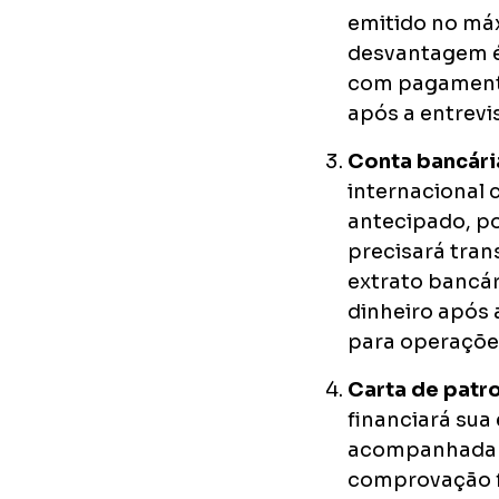
emitido no máx
desvantagem é 
com pagamento 
após a entrevis
Conta bancári
internacional 
antecipado, po
precisará tran
extrato bancár
dinheiro após 
para operações
Carta de patr
financiará sua
acompanhada d
comprovação f