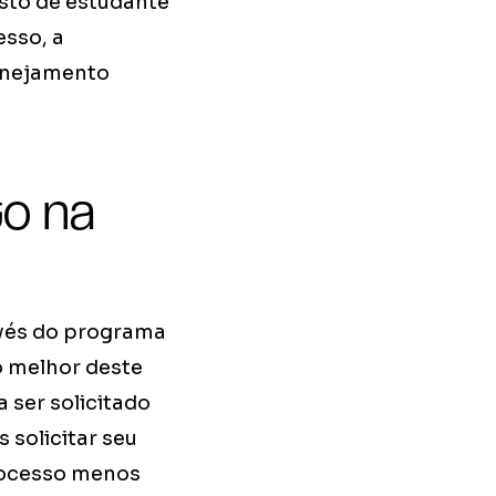
isto de estudante
esso, a
lanejamento
to na
avés do programa
o melhor deste
 ser solicitado
 solicitar seu
processo menos