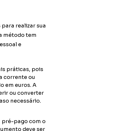
para realizar sua
da método tem
essoal e
is práticas, pois
a corrente ou
do em euros. A
rir ou converter
aso necessário.
m pré-pago com o
ocumento deve ser