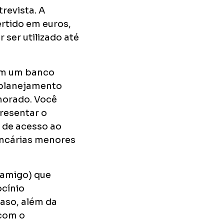
revista. A
rtido em euros,
ser utilizado até
 em um banco
r planejamento
morado. Você
presentar o
e de acesso ao
ancárias menores
u amigo) que
ocínio
aso, além da
 com o