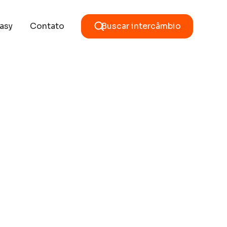
asy
Contato
Buscar intercâmbio