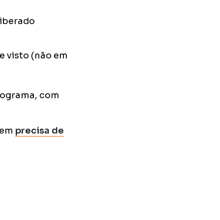
liberado
e visto (não em
rograma, com
á em
precisa de