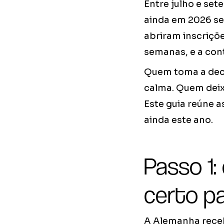
Entre julho e se
ainda em 2026 se
abriram inscriçõ
semanas, e a cont
Quem toma a deci
calma. Quem deix
Este guia reúne 
ainda este ano.
Passo 1:
certo pa
A Alemanha receb