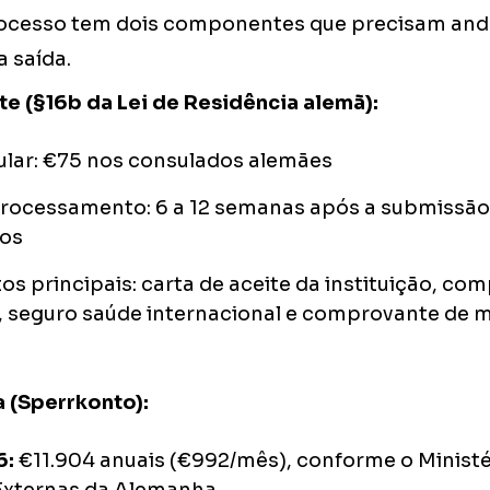
rocesso tem dois componentes que precisam and
a saída.
te (§16b da Lei de Residência alemã):
ular: €75 nos consulados alemães
processamento: 6 a 12 semanas após a submissã
os
 principais: carta de aceite da instituição, co
o, seguro saúde internacional e comprovante de 
 (Sperrkonto):
6:
€11.904 anuais (€992/mês), conforme o Ministé