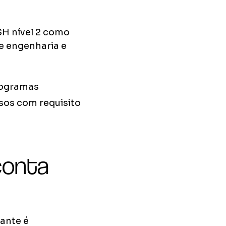
SH nível 2 como
e engenharia e
rogramas
sos com requisito
conta
dante é