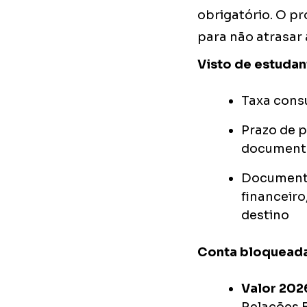
obrigatório. O p
para não atrasar 
Visto de estudan
Taxa cons
Prazo de 
document
Documentos
financeir
destino
Conta bloqueada
Valor 202