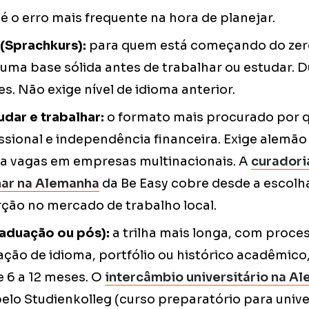
 é o erro mais frequente na hora de planejar.
(Sprachkurs):
para quem está começando do zer
uma base sólida antes de trabalhar ou estudar. 
. Não exige nível de idioma anterior.
dar e trabalhar:
o formato mais procurado por 
ssional e independência financeira. Exige alemão a
ara vagas em empresas multinacionais. A
curadori
har na Alemanha
da Be Easy cobre desde a escolh
rção no mercado de trabalho local.
aduação ou pós):
a trilha mais longa, com proces
ão de idioma, portfólio ou histórico acadêmico,
e 6 a 12 meses. O
intercâmbio universitário na A
lo Studienkolleg (curso preparatório para unive