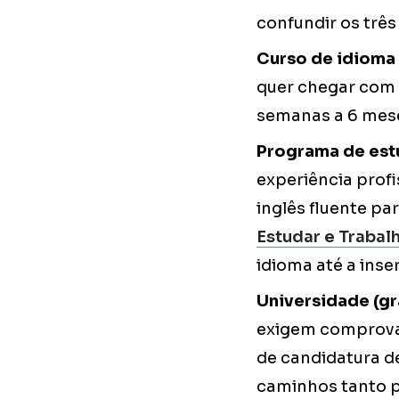
confundir os três
Curso de idioma 
quer chegar com 
semanas a 6 meses
Programa de estu
experiência profi
inglês fluente p
Estudar e Trabal
idioma até a inse
Universidade (gr
exigem comprovaç
de candidatura d
caminhos tanto pe