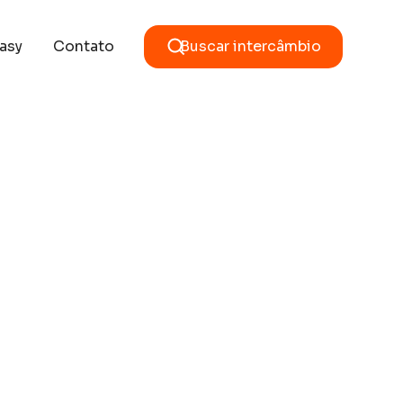
asy
Contato
Buscar intercâmbio