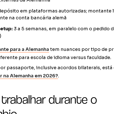
Externas da Alemanha
epósito em plataformas autorizadas; montante 
te na conta bancária alemã
setup:
3 a 5 semanas, em paralelo com o pedido d
)
ante para a Alemanha
tem nuances por tipo de p
erente para escola de idioma versus faculdade.
 passaporte, inclusive acordos bilaterais, est
ar na Alemanha em 2026?
.
 trabalhar durante o
mbio