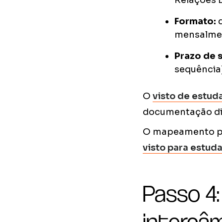
Relações 
Formato:
d
mensalmen
Prazo de 
sequência
O
visto de estud
documentação dif
O mapeamento por
visto para estud
Passo 4:
intercâ