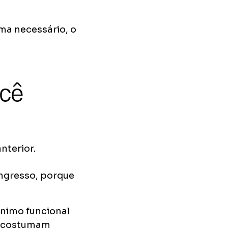
oma necessário, o
ocê
nterior.
 ingresso, porque
nimo funcional
is costumam