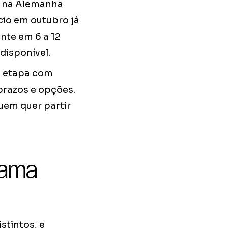
ar na Alemanha
cio em outubro já
nte em 6 a 12
disponível.
a etapa com
prazos e opções.
uem quer partir
rama
stintos, e