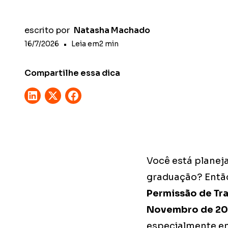
escrito por
Natasha Machado
16/7/2026
•
Leia em
2
min
Compartilhe essa dica
Você está planej
graduação? Então
Permissão de Tra
Novembro de 2
especialmente em