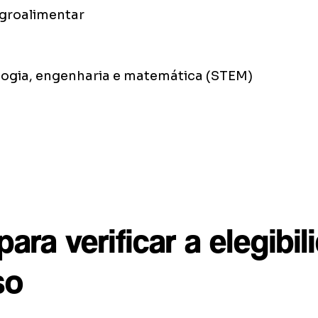
agroalimentar
logia, engenharia e matemática (STEM)
ara verificar a elegibi
so