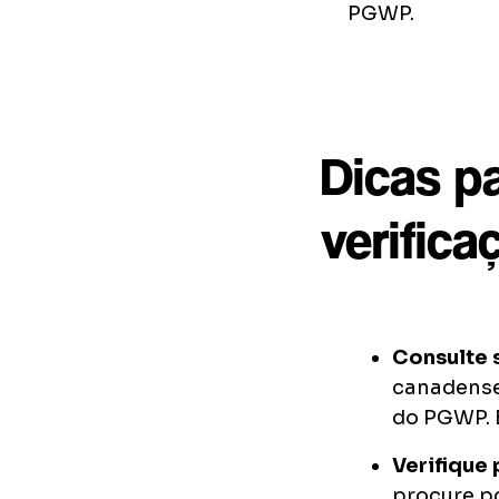
PGWP.
Dicas p
verifica
Consulte s
canadense
do PGWP. E
Verifique
procure p