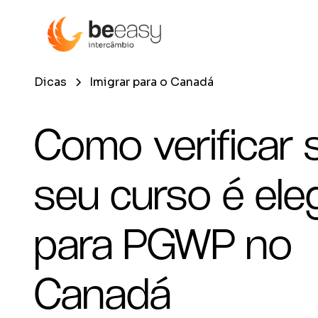
Dicas
Imigrar para o Canadá
Como verificar 
seu curso é eleg
para PGWP no
Canadá