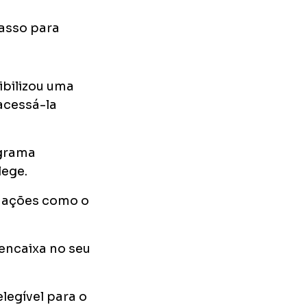
passo para
ibilizou uma
acessá-la
ograma
lege.
rmações como o
 encaixa no seu
elegível para o