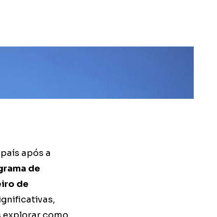
país após a
ograma de
iro de
gnificativas,
s explorar como