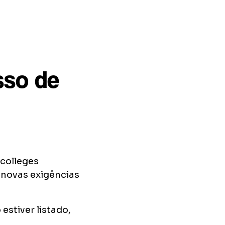
sso de
 colleges
novas exigências
 estiver listado,
.