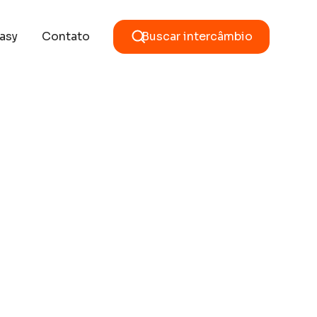
asy
Contato
Buscar intercâmbio