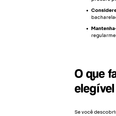
Considere
bacharelad
Mantenha-
regularmen
O que fa
elegível
Se você descobri