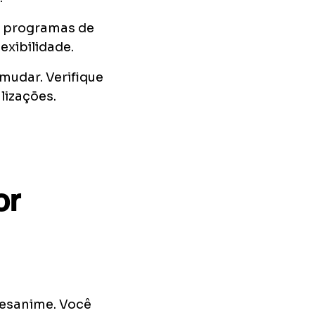
or programas de
exibilidade.
mudar. Verifique
lizações.
or
desanime. Você