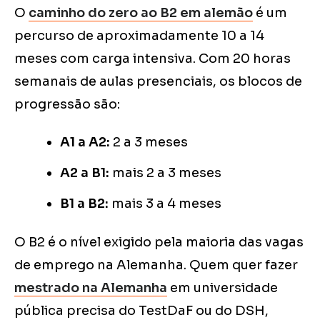
O
caminho do zero ao B2 em alemão
é um
percurso de aproximadamente 10 a 14
meses com carga intensiva. Com 20 horas
semanais de aulas presenciais, os blocos de
progressão são:
A1 a A2:
2 a 3 meses
A2 a B1:
mais 2 a 3 meses
B1 a B2:
mais 3 a 4 meses
O B2 é o nível exigido pela maioria das vagas
de emprego na Alemanha. Quem quer fazer
mestrado na Alemanha
em universidade
pública precisa do TestDaF ou do DSH,