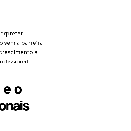
.
terpretar
o sem a barreira
 crescimento e
fissional.
 e o
ionais