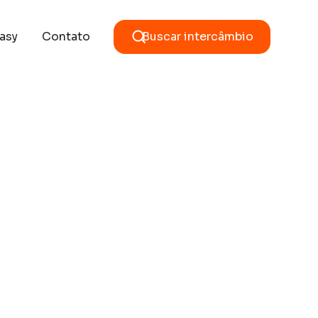
asy
Contato
Buscar intercâmbio