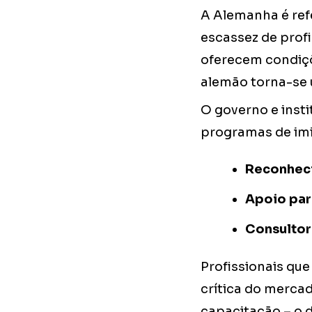
A Alemanha é ref
escassez de profi
oferecem condiçõe
alemão torna-se 
O governo e insti
programas de imig
Reconheci
Apoio par
Consultor
Profissionais q
crítica do merc
capacitação – o 