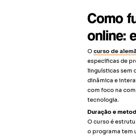
Como fu
online: 
O
curso de alemã
específicas de pr
linguísticas sem
dinâmica e intera
com foco na comu
tecnologia.
Duração e metod
O curso é estrutu
o programa tem u