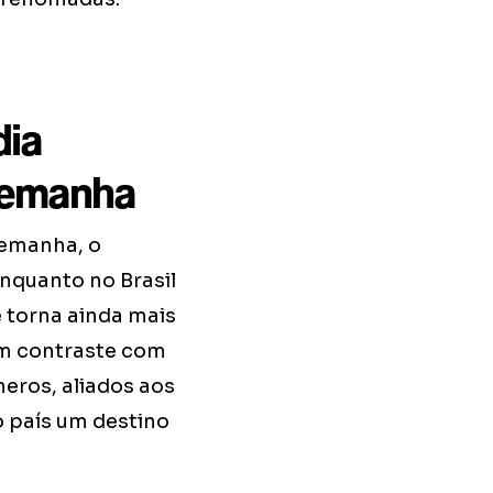
dia
Alemanha
lemanha, o
nquanto no Brasil
e torna ainda mais
em contraste com
eros, aliados aos
o país um destino