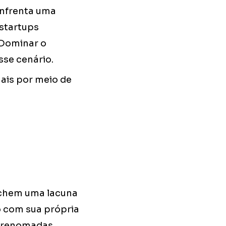
enfrenta uma
 startups
 Dominar o
sse cenário.
nais por meio de
nchem uma lacuna
com sua própria
s renomadas.