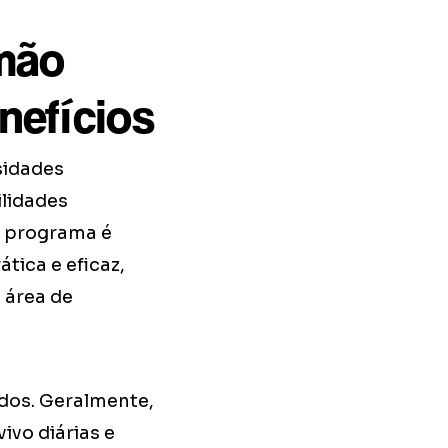
mão
nefícios
sidades
ilidades
o programa é
tica e eficaz,
 área de
idos. Geralmente,
ivo diárias e