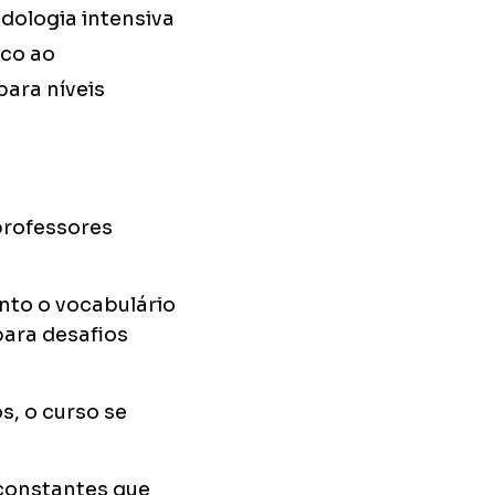
dologia intensiva
ico ao
para níveis
professores
nto o vocabulário
para desafios
, o curso se
constantes que