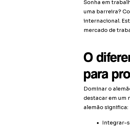
Sonha em trabalh
uma barreira? Co
internacional. Es
mercado de traba
O difer
para pro
Dominar o alemão
destacar em um me
alemão significa:
Integrar-s