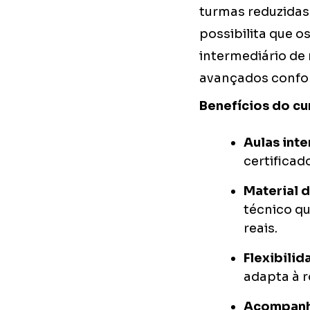
turmas reduzidas
possibilita que o
intermediário de 
avançados confo
Benefícios do cu
Aulas inte
certificad
Material d
técnico qu
reais.
Flexibilid
adapta à r
Acompanh