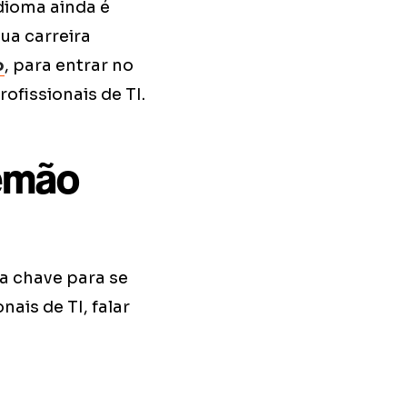
dioma ainda é
ua carreira
o
, para entrar no
fissionais de TI.
lemão
a chave para se
ais de TI, falar