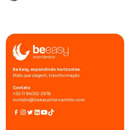
Be Easy, expandindo horizontes.
Mais que viagem, transformação.
Contato
+55 11 94052-2976
contato@beeasyintercambio.com