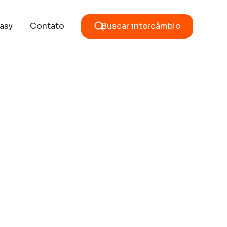
asy
Contato
Buscar intercâmbio