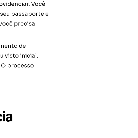
videnciar. Você
 seu passaporte e
você precisa
amento de
visto inicial,
. O processo
cia