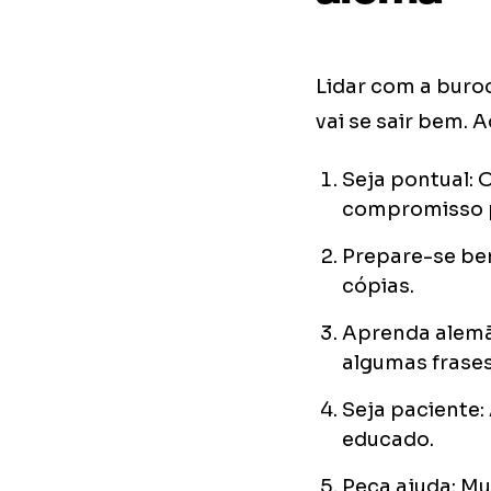
Lidar com a buro
vai se sair bem. 
Seja pontual: 
compromisso p
Prepare-se be
cópias.
Aprenda alemã
algumas frase
Seja paciente
educado.
Peça ajuda: Mu