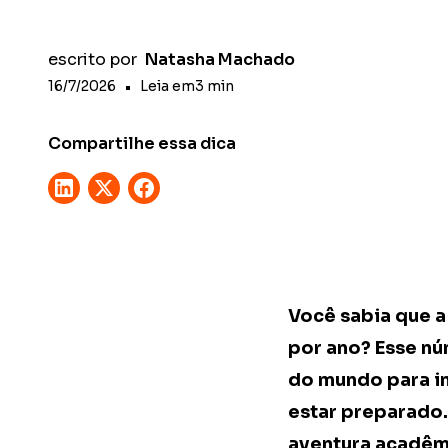
escrito por
Natasha Machado
16/7/2026
•
Leia em
3
min
Compartilhe essa dica
Você sabia que 
por ano? Esse nú
do mundo para in
estar preparado.
aventura acadêm