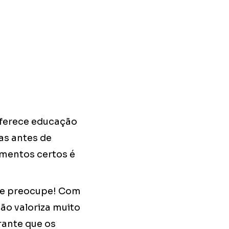
oferece educação
as antes de
umentos certos é
 se preocupe! Com
ão valoriza muito
rante que os