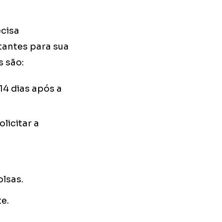
cisa
tantes para sua
s são:
14 dias após a
licitar a
olsas.
e.