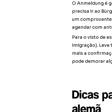
O Anmeldung é ge
precisa ir ao Bür
um comprovante d
agendar com ant
Para o visto de 
imigração). Leve 
mais a confirmaç
pode demorar al
Dicas pa
alemã