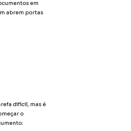
 documentos em
bém abrem portas
fa difícil, mas é
começar o
cumento: