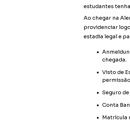
estudantes tenha
Ao chegar na Ale
providenciar log
estadia legal e p
Anmeldung 
chegada.
Visto de E
permissão 
Seguro de 
Conta Banc
Matrícula 