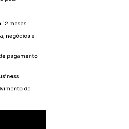
a 12 meses
a, negócios e
s de pagamento
business
lvimento de