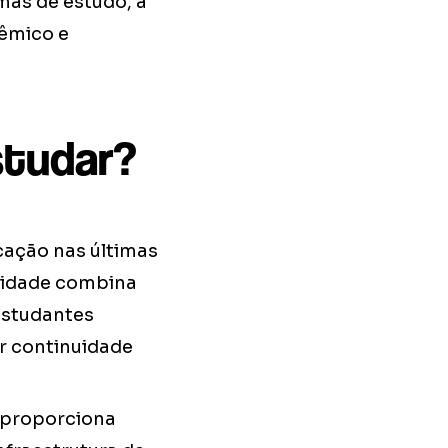
as de estudo, a
êmico e
studar?
ação nas últimas
cidade combina
estudantes
r continuidade
i proporciona