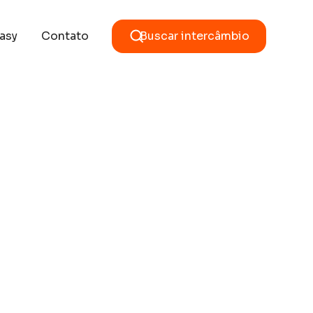
asy
Contato
Buscar intercâmbio