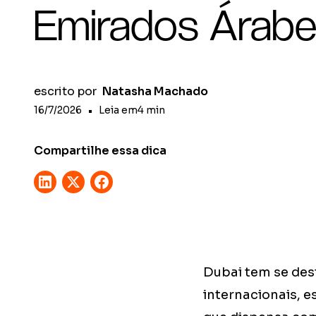
Emirados Árab
escrito por
Natasha Machado
16/7/2026
•
Leia em
4
min
Compartilhe essa dica
Dubai tem se des
internacionais, 