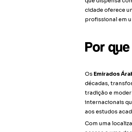
que dispensa com
cidade oferece u
profissional em 
Por que
Os
Emirados Ára
décadas, transfo
tradição e moder
internacionais q
aos estudos aca
Com uma localiza