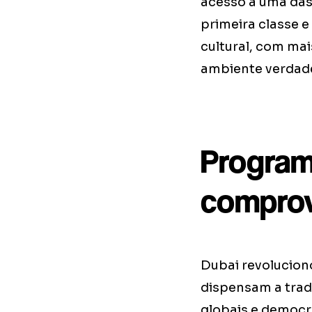
acesso a uma das
primeira classe 
cultural, com ma
ambiente verdade
Program
comprov
Dubai revolucio
dispensam a tradi
globais e democra