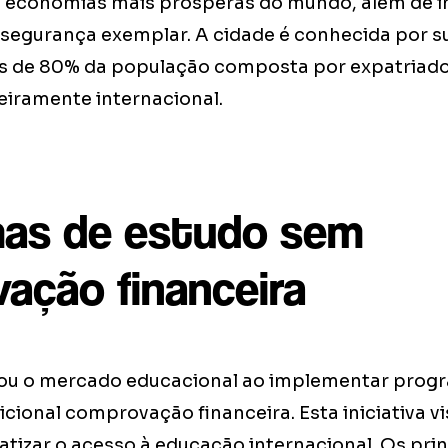
 economias mais prósperas do mundo, além de in
e segurança exemplar. A cidade é conhecida por s
is de 80% da população composta por expatriado
iramente internacional.
as de estudo sem
ação financeira
nou o mercado educacional ao implementar prog
cional comprovação financeira. Esta iniciativa vis
tizar o acesso à educação internacional. Os prin