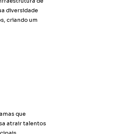
fraestrutura de
ua diversidade
s, criando um
ramas que
a atrair talentos
cipais