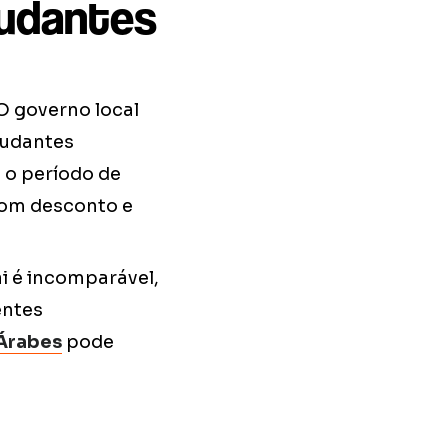
tudantes
 O governo local
studantes
 o período de
com desconto e
i é incomparável,
entes
 Árabes
pode