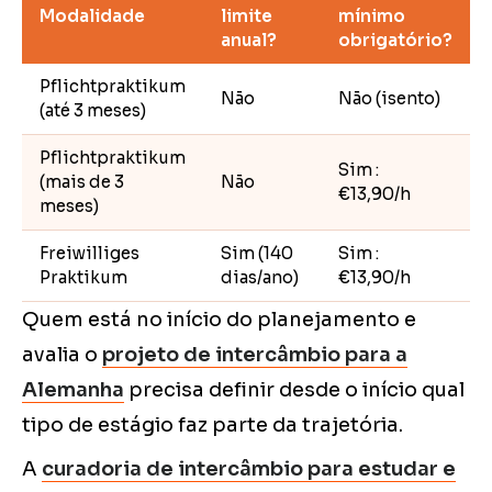
Modalidade
limite
mínimo
anual?
obrigatório?
Pflichtpraktikum
Não
Não (isento)
(até 3 meses)
Pflichtpraktikum
Sim :
(mais de 3
Não
€13,90/h
meses)
Freiwilliges
Sim (140
Sim :
Praktikum
dias/ano)
€13,90/h
Quem está no início do planejamento e
avalia o
projeto de intercâmbio para a
Alemanha
precisa definir desde o início qual
tipo de estágio faz parte da trajetória.
A
curadoria de intercâmbio para estudar e