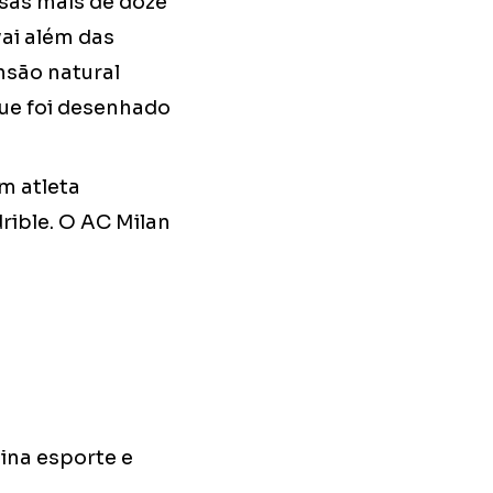
sas mais de doze
vai além das
nsão natural
que foi desenhado
m atleta
rible. O AC Milan
ina esporte e