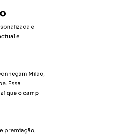
ão
rsonalizada e
ctual e
 conheçam Milão,
be. Essa
nal que o camp
de premiação,