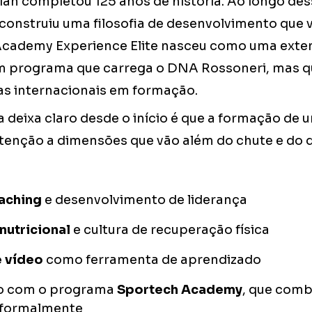
lan completou 125 anos de história. Ao longo des
construiu uma filosofia de desenvolvimento que 
 Academy Experience Elite nasceu como uma exte
 um programa que carrega o DNA Rossoneri, mas 
tas internacionais em formação.
deixa claro desde o início é que a formação de u
tenção a dimensões que vão além do chute e do d
aching
e desenvolvimento de liderança
nutricional
e cultura de recuperação física
e vídeo
como ferramenta de aprendizado
o com o programa
Sportech Academy
, que comb
 formalmente