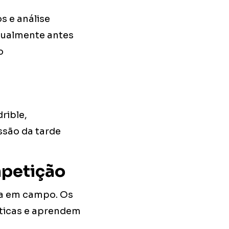
s e análise
idualmente antes
o
rible,
ssão da tarde
mpetição
ça em campo. Os
éticas e aprendem