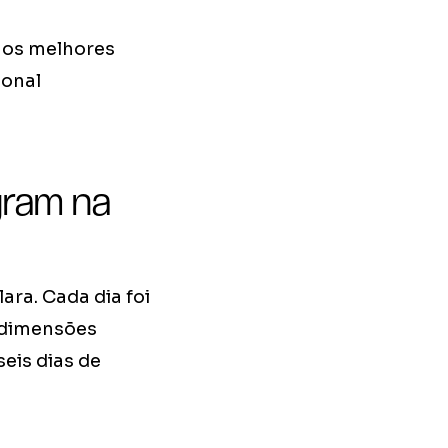
 os melhores
ional
gram na
ra. Cada dia foi
s dimensões
eis dias de