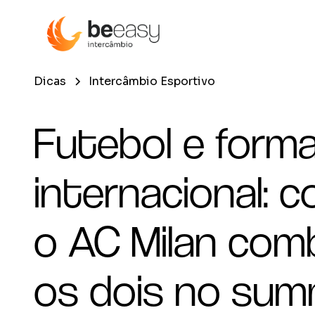
Dicas
Intercâmbio Esportivo
Futebol e form
internacional: 
o AC Milan com
os dois no su