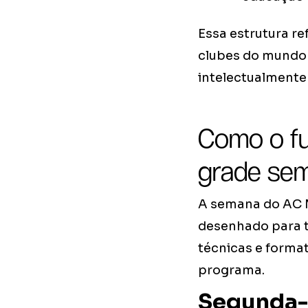
Essa estrutura r
clubes do mundo j
intelectualmente
Como o fu
grade se
A semana do AC M
desenhado para t
técnicas e forma
programa.
Segunda-f