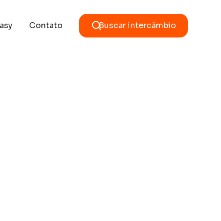
asy
Contato
Buscar intercâmbio