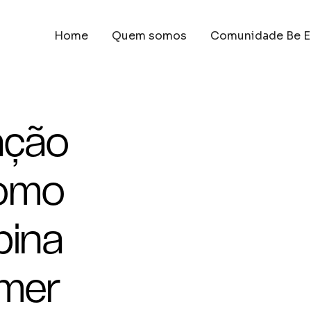
Home
Quem somos
Comunidade Be E
ação
como
bina
mmer