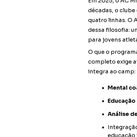
Em 2025, o AC Mi
décadas, o clube 
quatro linhas. O
dessa filosofia:
para jovens atle
O que o programa 
completo exige a
integra ao camp:
Mental co
Educação 
Análise d
Integraçã
educação