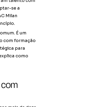
aram talento com
aptar-se a
AC Milan
ncípio.
comum. É um
co com formação
atégica para
 explica como
a com