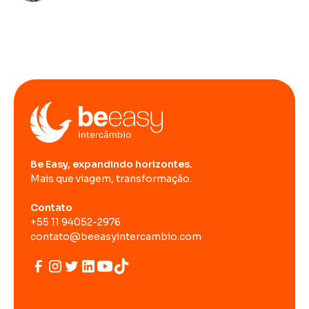
Be Easy, expandindo horizontes.
Mais que viagem, transformação.
Contato
+55 11 94052-2976
contato@beeasyintercambio.com