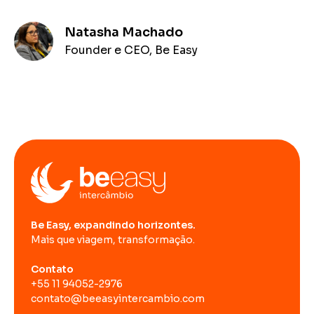
Natasha Machado
Founder e CEO, Be Easy
Be Easy, expandindo horizontes.
Mais que viagem, transformação.
Contato
+55 11 94052-2976
contato@beeasyintercambio.com