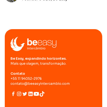
Be Easy, expandindo horizontes.
Mais que viagem, transformação.
Contato
+55 11 94052-2976
contato@beeasyintercambio.com