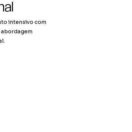
nal
to intensivo com
ta abordagem
l.