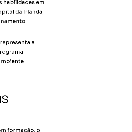
as habilidades em
pital da Irlanda,
einamento
 representa a
 programa
 ambiente
ns
 em formação, o