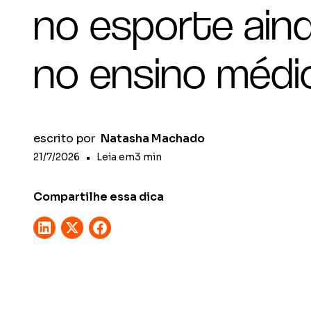
no esporte ain
no ensino médi
escrito por
Natasha Machado
21/7/2026
•
Leia em
3
min
Compartilhe essa dica