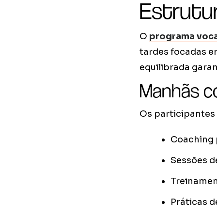
Estrutu
O
programa voc
tardes focadas e
equilibrada gara
Manhãs co
Os participantes
Coaching p
Sessões d
Treinamen
Práticas d