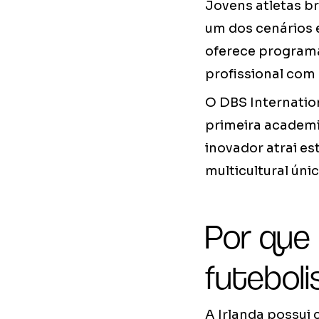
Jovens atletas br
um dos cenários e
oferece program
profissional com
O DBS Internatio
primeira academi
inovador atrai e
multicultural úni
Por que 
futeboli
A Irlanda possui 