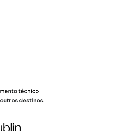
imento técnico
outros destinos
.
blin