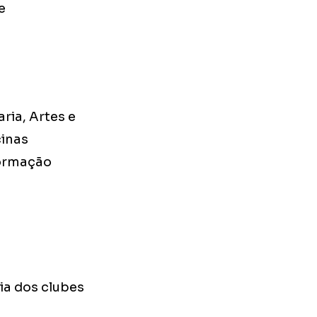
e
ria, Artes e
cinas
formação
ia dos clubes