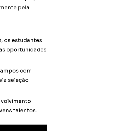
lmente pela
s, os estudantes
ras oportunidades
m campos com
ela seleção
envolvimento
vens talentos.