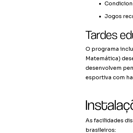
Condicion
Jogos rec
Tardes e
O programa inclui
Matemática) desen
desenvolvem pen
esportiva com ha
Instalaç
As facilidades d
brasileiros: