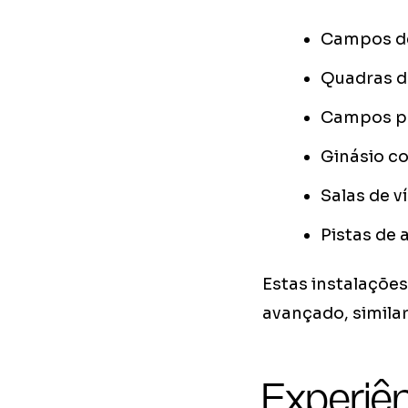
Campos de
Quadras de
Campos par
Ginásio c
Salas de v
Pistas de 
Estas instalaçõe
avançado, simil
Experiên