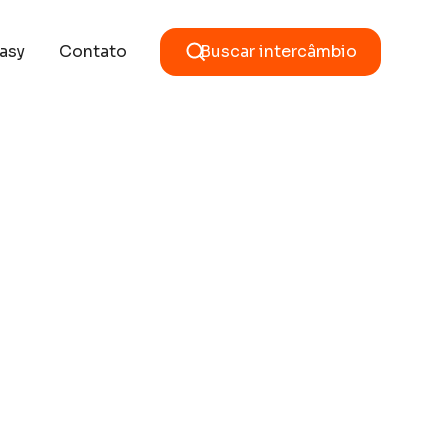
asy
Contato
Buscar intercâmbio