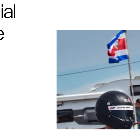
ial
e