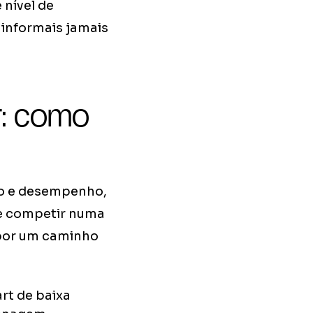
 nível de
 informais jamais
r: como
so e desempenho,
de competir numa
 por um caminho
rt de baixa