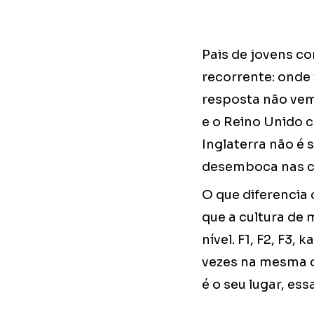
Pais de jovens c
recorrente: onde 
resposta não vem
e o Reino Unido 
Inglaterra não é 
desemboca nas ca
O que diferencia
que a cultura de 
nível. F1, F2, F3
vezes na mesma ci
é o seu lugar, es