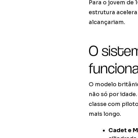
Para o jovem de 1
estrutura aceler
alcançariam.
O siste
funciona
O modelo britâni
não só por idade
classe com pilot
mais longo.
Cadet e Mi