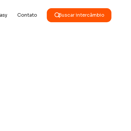
asy
Contato
Buscar intercâmbio