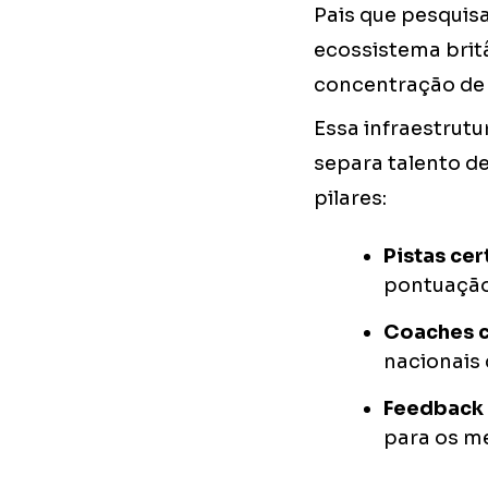
Pais que pesquis
ecossistema brit
concentração de 
Essa infraestrutu
separa talento de
pilares:
Pistas ce
pontuação 
Coaches c
nacionais
Feedback 
para os m