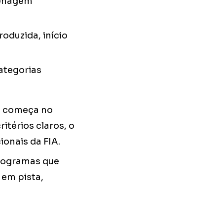
frenagem
roduzida, início
ategorias
em começa no
itérios claros, o
ionais da FIA.
programas que
 em pista,
.