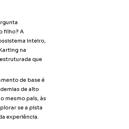
ergunta
 filho? A
ssistema inteiro,
Karting na
 estruturada que
namento de base é
ademias de alto
 no mesmo país, às
lorar se a pista
da experiência.