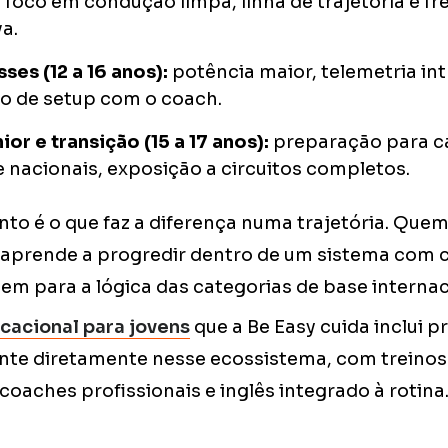
, foco em condução limpa, linha de trajetória e 
a.
sses (12 a 16 anos):
potência maior, telemetria int
ho de setup com o coach.
ior e transição (15 a 17 anos):
preparação para c
e nacionais, exposição a circuitos completos.
to é o que faz a diferença numa trajetória. Qu
 aprende a progredir dentro de um sistema com cr
em para a lógica das categorias de base internac
cacional para jovens
que a Be Easy cuida inclui 
nte diretamente nesse ecossistema, com treinos
oaches profissionais e inglês integrado à rotina