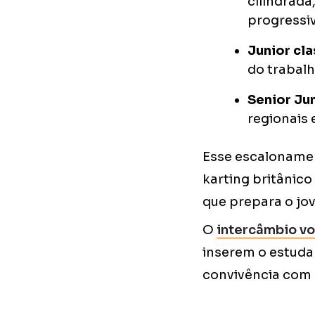
cilindrada
progressiv
Junior cla
do trabal
Senior Jun
regionais 
Esse escalonamen
karting britânico
que prepara o jov
O
intercâmbio vo
inserem o estuda
convivência com c