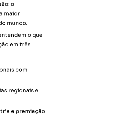
ão: o
 a maior
 do mundo.
e entendem o que
ação em três
ionais com
as regionais e
ria e premiação