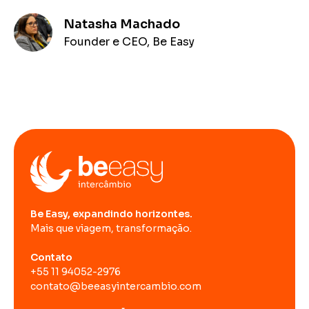
Natasha Machado
Founder e CEO, Be Easy
Be Easy, expandindo horizontes.
Mais que viagem, transformação.
Contato
+55 11 94052-2976
contato@beeasyintercambio.com