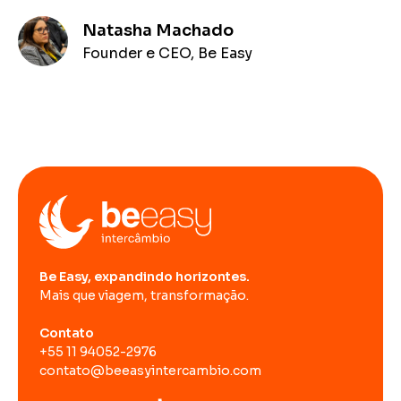
Natasha Machado
Founder e CEO, Be Easy
Be Easy, expandindo horizontes.
Mais que viagem, transformação.
Contato
+55 11 94052-2976
contato@beeasyintercambio.com