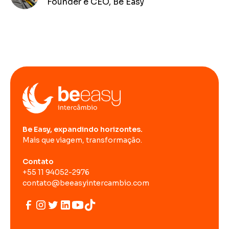
Founder e CEO, Be Easy
Be Easy, expandindo horizontes.
Mais que viagem, transformação.
Contato
+55 11 94052-2976
contato@beeasyintercambio.com