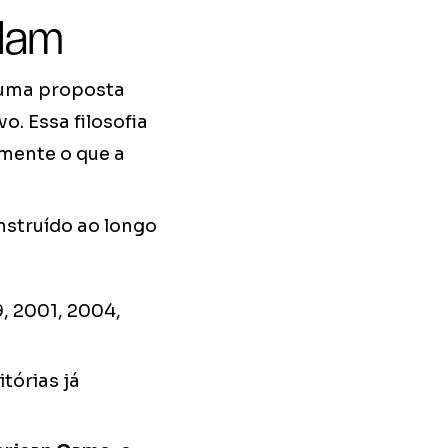
elam
 uma proposta
. Essa filosofia
amente o que a
struído ao longo
, 2001, 2004,
tórias já