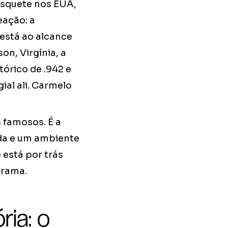
asquete nos EUA,
ação: a
 está ao alcance
n, Virgínia, a
órico de .942 e
ial ali. Carmelo
s famosos. É a
ada e um ambiente
 está por trás
grama.
ia: o