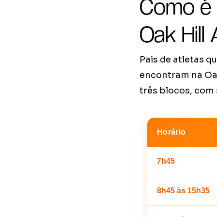
Como é a
Oak Hil
Pais de atletas 
encontram na Oak
três blocos, com
Horário
7h45
8h45 às 15h35