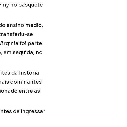
demy no basquete
do ensino médio,
transferiu-se
rgínia foi parte
e, em seguida, no
es da história
mais dominantes
cionado entre as
ntes de ingressar