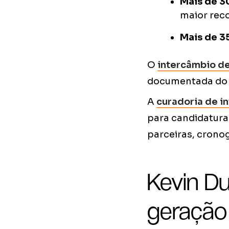
Mais de 3
maior rec
Mais de 3
O
intercâmbio d
documentada do 
A
curadoria de i
para candidatura
parceiras, cron
Kevin D
geração