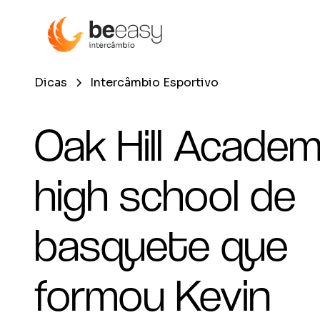
Dicas
Intercâmbio Esportivo
Oak Hill Academ
high school de
basquete que
formou Kevin