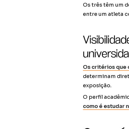
Os três têm um d
entre um atleta c
Visibilida
universid
Os critérios que
determinam diret
exposição.
O perfil acadêmi
como é estudar 