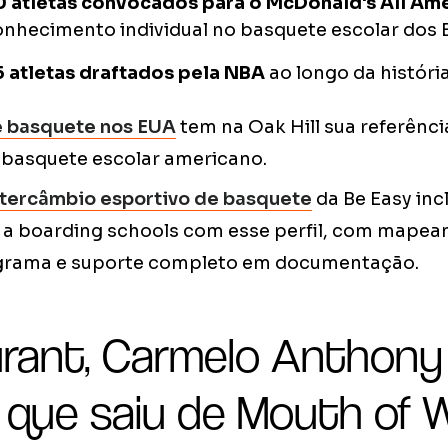
0 atletas convocados para o McDonald's All A
onhecimento individual no basquete escolar dos
5 atletas draftados pela NBA
ao longo da histór
e basquete nos EUA
tem na Oak Hill sua referênci
basquete escolar americano.
ntercâmbio esportivo de basquete
da Be Easy inc
 a boarding schools com esse perfil, com mapea
ograma e suporte completo em documentação.
urant, Carmelo Anthony
 que saiu de Mouth of W