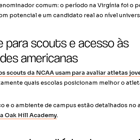
enominador comum: o período na Virgínia foi o p
om potencial e um candidato real ao nível universit
de para scouts e acesso às
ades americanas
 os scouts da NCAA usam para avaliar atletas jo
amente quais escolas posicionam melhor o atleta
co e o ambiente de campus estão detalhados no a
na Oak Hill Academy
.