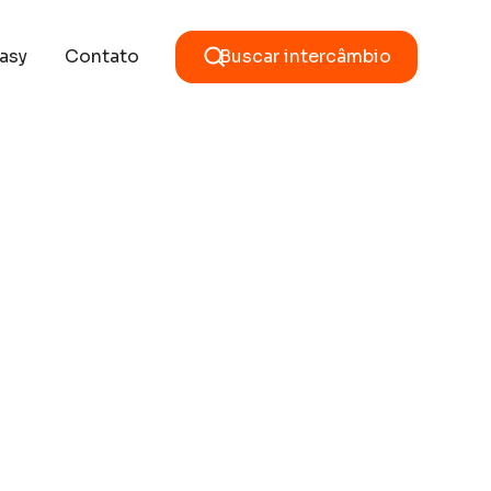
asy
Contato
Buscar intercâmbio