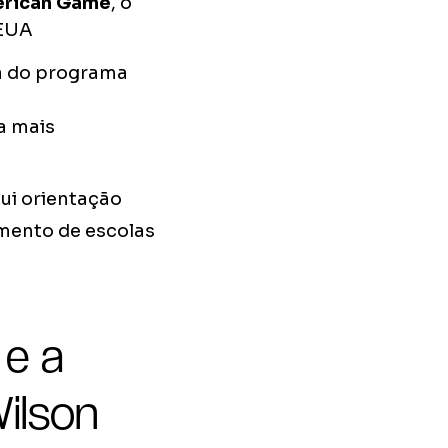
merican Game
, o
 EUA
ia do programa
a mais
lui orientação
mento de escolas
 e a
ilson