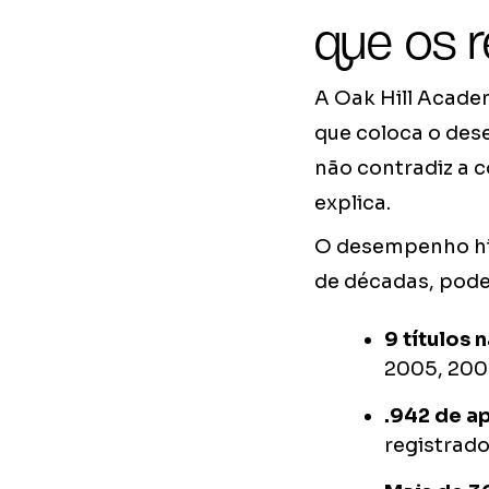
que os r
A Oak Hill Acade
que coloca o des
não contradiz a 
explica.
O desempenho his
de décadas, pode
9 títulos 
2005, 200
.942 de a
registrad