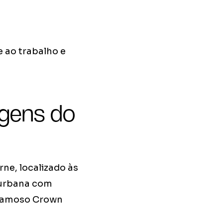
 ao trabalho e
rgens do
ne, localizado às
 urbana com
o famoso Crown