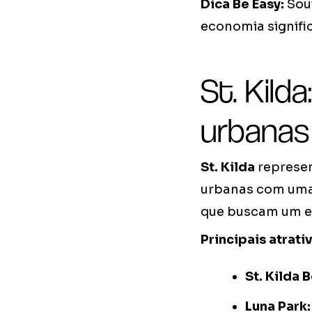
Dica Be Easy:
Sout
economia signific
St. Kild
urbanas
St. Kilda
represen
urbanas com uma c
que buscam um es
Principais atrati
St. Kilda 
Luna Park: