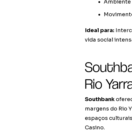
Ambiente 
Movimento
Ideal para:
Interc
vida social intens
Southba
Rio Yarr
Southbank
oferec
margens do Rio Y
espaços culturai
Casino.