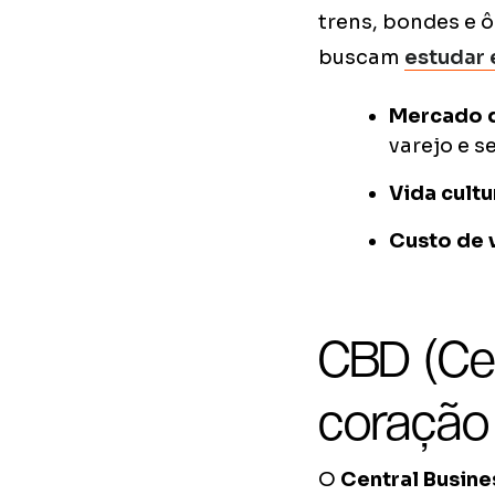
trens, bondes e ô
buscam
estudar 
Mercado d
varejo e s
Vida cultu
Custo de 
CBD (Cen
coração
O
Central Busines