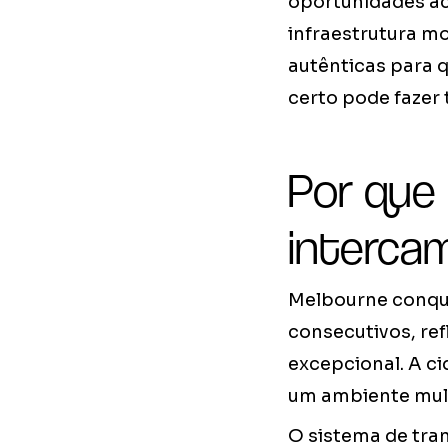
oportunidades ac
infraestrutura mo
autênticas para q
certo pode fazer 
Por que 
interca
Melbourne conqui
consecutivos, ref
excepcional. A ci
um ambiente mult
O sistema de tran