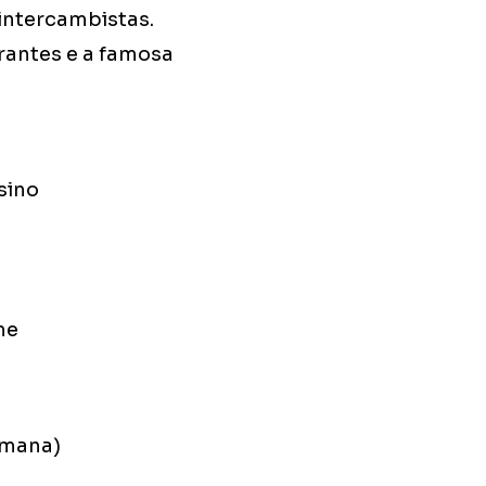
intercambistas.
rantes e a famosa
sino
me
emana)