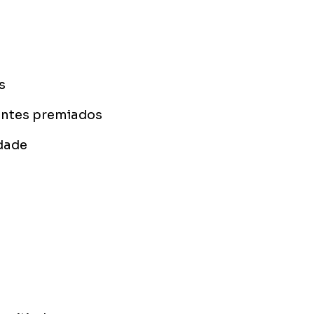
s
rantes premiados
dade