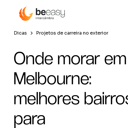
Dicas
Projetos de carreira no exterior
Onde morar em
Melbourne:
melhores bairro
para