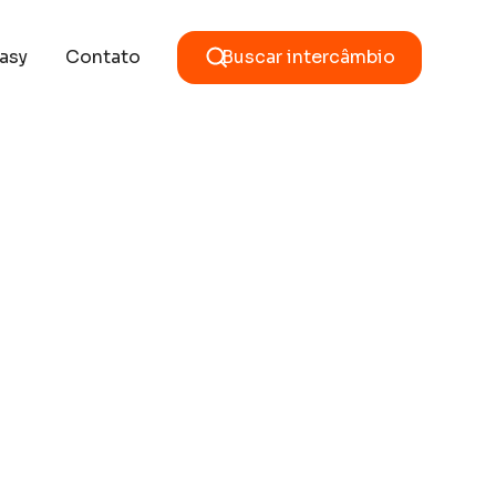
asy
Contato
Buscar intercâmbio