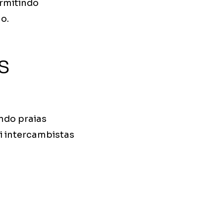
rmitindo
o.
s
ndo praias
ai intercambistas