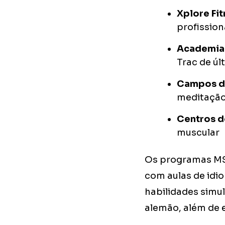
Xplore Fi
profission
Academias
Trac de úl
Campos d
meditaçã
Centros d
muscular
Os programas MS
com aulas de idi
habilidades simul
alemão, além de e