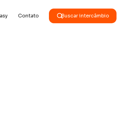
asy
Contato
Buscar intercâmbio