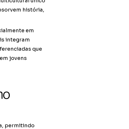
lticultural único
sorvem história,
ecialmente em
is integram
iferenciadas que
 em jovens
mo
a, permitindo