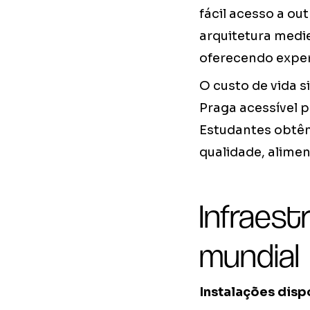
fácil acesso a ou
arquitetura medi
oferecendo exper
O custo de vida 
Praga acessível 
Estudantes obtêm
qualidade, alimen
Infraest
mundial
Instalações disp