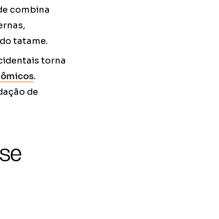
ade combina
ernas,
 do tatame.
cidentais torna
nômicos
.
odação de
sse