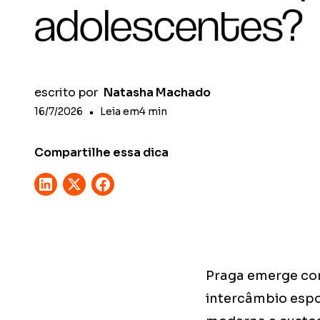
adolescentes?
escrito por
Natasha Machado
16/7/2026
•
Leia em
4
min
Compartilhe essa dica
Praga emerge com
intercâmbio espo