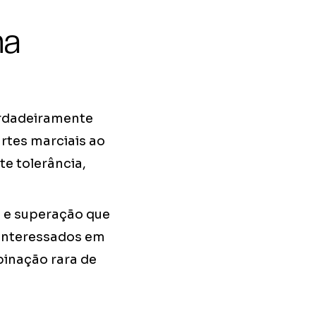
na
erdadeiramente
rtes marciais ao
te tolerância,
ia e superação que
 interessados em
binação rara de