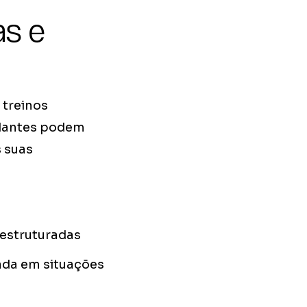
as e
treinos
tudantes podem
s suas
 estruturadas
ada em situações