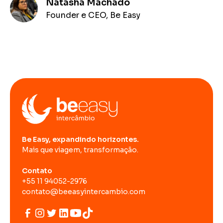
Natasha Machado
Founder e CEO, Be Easy
Be Easy, expandindo horizontes.
Mais que viagem, transformação.
Contato
+55 11 94052-2976
contato@beeasyintercambio.com