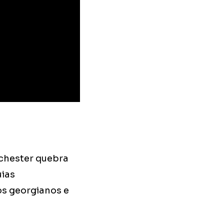
chester quebra
uias
os georgianos e