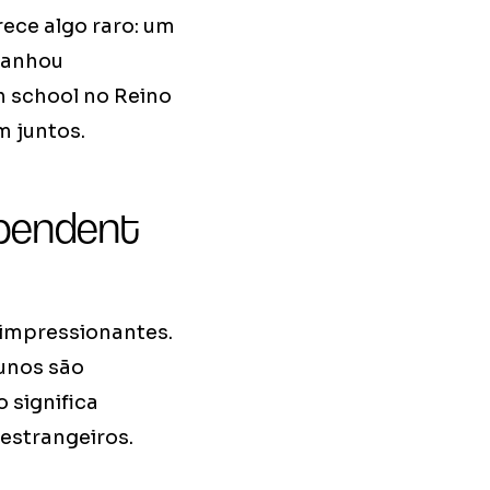
rece algo raro: um
 ganhou
h school no Reino
 juntos.
ependent
 impressionantes.
lunos são
 significa
estrangeiros.