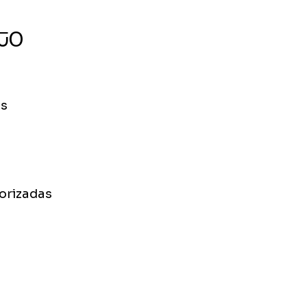
nto
is
orizadas