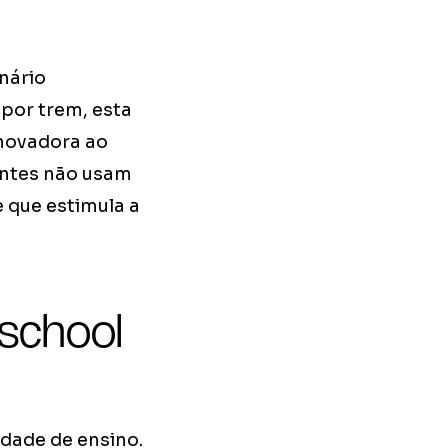
nário
 por trem, esta
novadora ao
dantes não usam
 que estimula a
 school
dade de ensino.