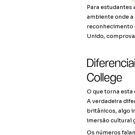
Para estudantes a
ambiente onde a 
reconhecimento c
Unido, comprovan
Diferenci
College
O que torna esta
A verdadeira dif
britânicos, algo 
imersão cultural
Os números falam