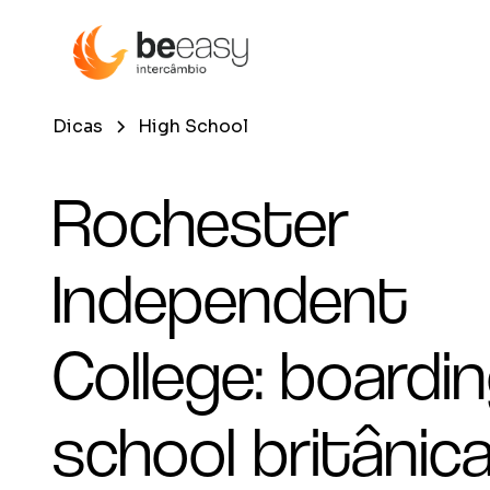
Dicas
High School
Rochester
Independent
College: boardi
school britânic