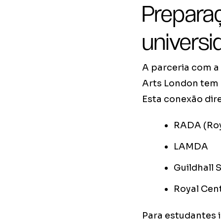
Prepara
univers
A parceria com a 
Arts London tem s
Esta conexão dire
RADA (Roy
LAMDA
Guildhall 
Royal Cen
Para estudantes 