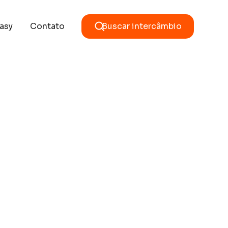
asy
Contato
Buscar intercâmbio