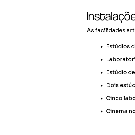
Instalaçõ
As facilidades a
Estúdios 
Laboratór
Estúdio de
Dois estú
Cinco lab
Cinema no