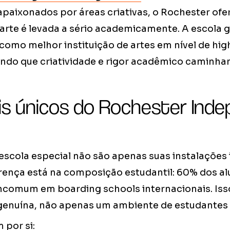
paixonados por áreas criativas, o Rochester ofe
arte é levada a sério academicamente. A escola
omo melhor instituição de artes em nível de hig
do que criatividade e rigor acadêmico caminham
ais únicos do Rochester Ind
 escola especial não são apenas suas instalações
erença está na composição estudantil: 60% dos a
incomum em boarding schools internacionais. Isso
 genuína, não apenas um ambiente de estudantes 
 por si: