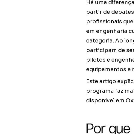
Há uma diferença 
partir de debate
profissionais qu
em engenharia cu
categoria. Ao lo
participam de se
pilotos e engenh
equipamentos e m
Este artigo expli
programa faz mai
disponível em Ox
Por que