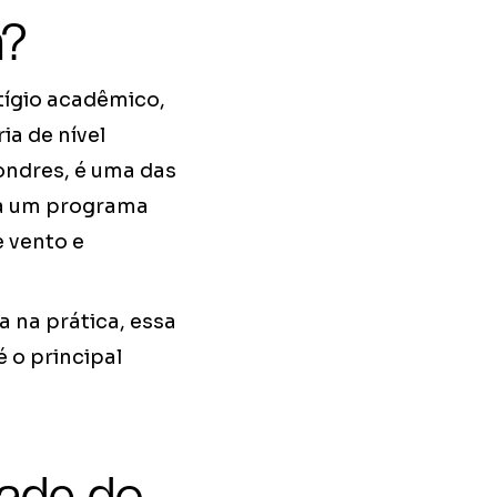
a?
tígio acadêmico,
a de nível
ondres, é uma das
ara um programa
e vento e
 na prática, essa
 o principal
dade do