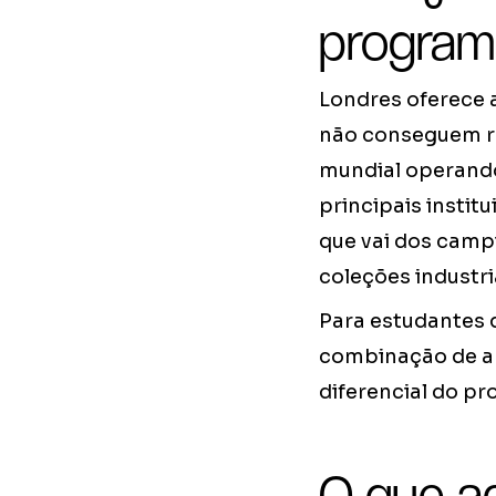
program
Londres oferece 
não conseguem re
mundial operando
principais instit
que vai dos campi
coleções industri
Para estudantes 
combinação de amb
diferencial do p
O que a