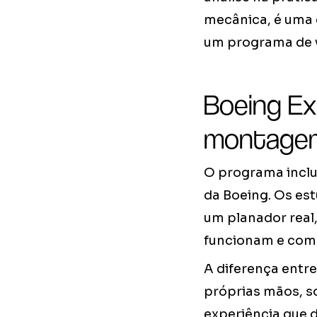
mecânica, é uma 
um programa de 
Boeing Ex
montagem
O programa inclu
da Boeing. Os es
um planador real
funcionam e com
A diferença entr
próprias mãos, s
experiência que d