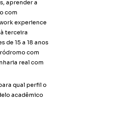
os, aprender a
to com
 work experience
à terceira
s de 15 a 18 anos
aeródromo com
nharia real com
ara qual perfil o
odelo acadêmico