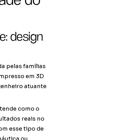
e: design
a pelas famílias
 impresso em 3D
genheiro atuante
entende como o
ltados reais no
om esse tipo de
náutica ou