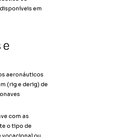
 disponíveis em
 e
os aeronáuticos
(rig e derig) de
ronaves
ave com as
e o tipo de
é vocacional ou