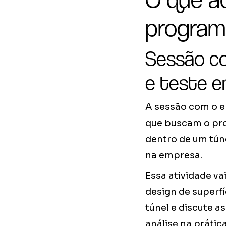
program
Sessão co
e teste e
A sessão com o en
que buscam o pro
dentro de um tún
na empresa.
Essa atividade va
design de superf
túnel e discute a
análise na práti