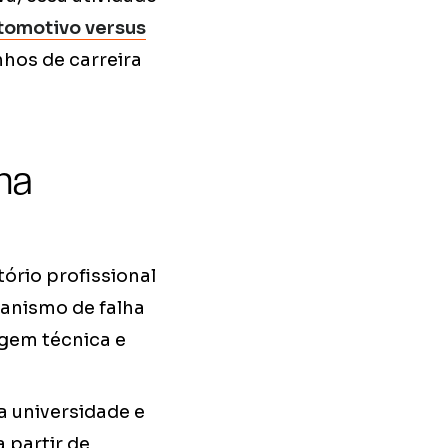
tomotivo versus
hos de carreira
lha
ório profissional
canismo de falha
gem técnica e
a universidade e
 partir de