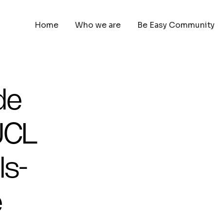
Home
Who we are
Be Easy Community
de
UCL
ls-
e