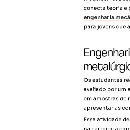
conecta teoria e 
engenharia mecâ
para jovens que a
Engenharia
metalúrgi
Os estudantes rea
avaliado por um e
em amostras de m
apresentar as con
Essa atividade d
na carreira: a ca