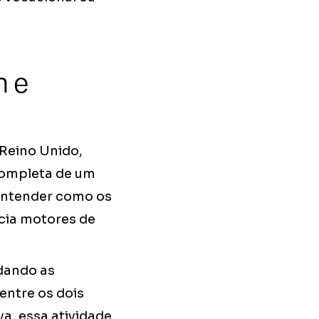
n e
 Reino Unido,
completa de um
entender como os
cia motores de
dando as
entre os dois
a, essa atividade