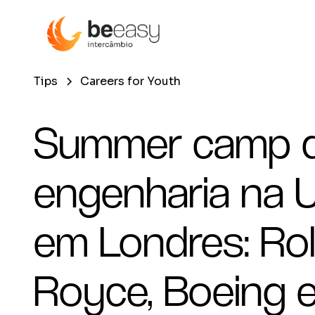
Tips
Careers for Youth
Summer camp 
engenharia na 
em Londres: Rol
Royce, Boeing 