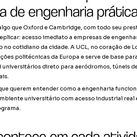
a de engenharia prátic
algo que Oxford e Cambridge, com todo seu pres
plicar: acesso imediato a empresas de engenhari
 no cotidiano da cidade. A UCL, no coração de L
uições politécnicas da Europa e serve de base p
 universitários direto para aeródromos, túneis d
ais.
que querem entender como a engenharia funciona
iente universitário com acesso industrial real é
rograma.
contece em cada ativi