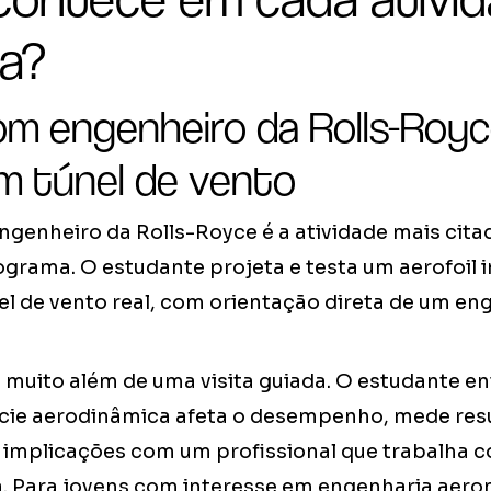
a?
m engenheiro da Rolls-Royc
m túnel de vento
genheiro da Rolls-Royce é a atividade mais citad
grama. O estudante projeta e testa um aerofoil
el de vento real, com orientação direta de um en
i muito além de uma visita guiada. O estudante 
ície aerodinâmica afeta o desempenho, mede resu
s implicações com um profissional que trabalha c
ca. Para jovens com interesse em engenharia aero