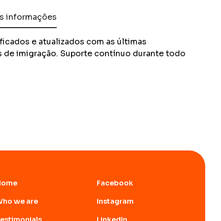
s informações
ficados e atualizados com as últimas
s de imigração. Suporte contínuo durante todo
Home
Facebook
ho we are
Instagram
estimonials
LinkedIn