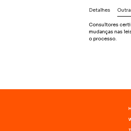
Detalhes
Outra
Consultores certi
mudanças nas lei
o processo.
W
T