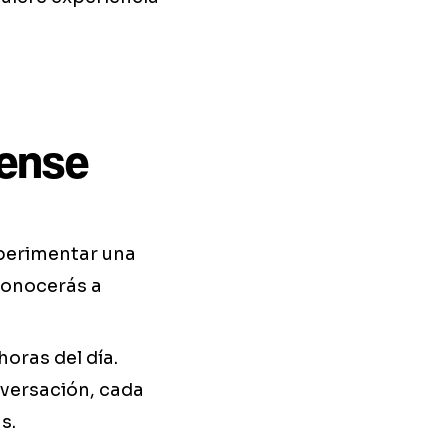
iense
xperimentar una
 Conocerás a
horas del día.
nversación, cada
s.