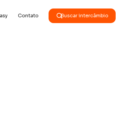
asy
Contato
Buscar intercâmbio