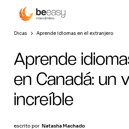
Dicas
Aprende idiomas en el extranjero
Aprende idioma
en Canadá: un v
increíble
escrito por
Natasha Machado