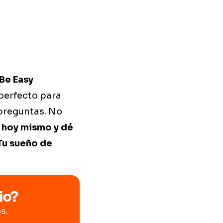
Be Easy
perfecto para
 preguntas. No
 hoy mismo y dé
¡Tu sueño de
io?
s.