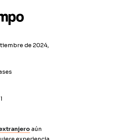
empo
ptiembre de 2024,
lases
l
extranjero
aún
quiere experiencia