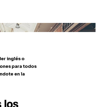
er inglés o
iones para todos
ndote en la
 los