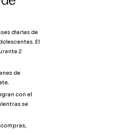
ses diarias de
dolescentes. El
urante 2
denes de
ate.
tegran con el
ientras se
, compras,