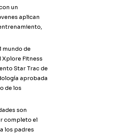
 con un
jóvenes aplican
 entrenamiento,
el mundo de
l Xplore Fitness
ento Star Trac de
odología aprobada
o de los
idades son
or completo el
a los padres