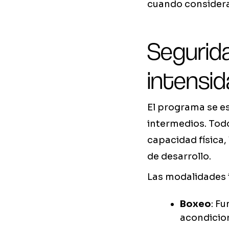
cuando consideran
Segurid
intensi
El programa se e
intermedios. Todo
capacidad física,
de desarrollo.
Las modalidades 
Boxeo
: F
acondicio