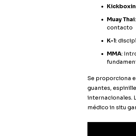
Kickboxi
Muay Thai
contacto
K-1
: disci
MMA
: Int
fundamen
Se proporciona eq
guantes, espinill
internacionales. 
médico in situ ga