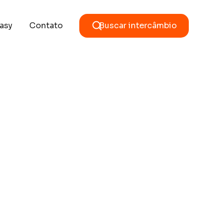
asy
Contato
Buscar intercâmbio