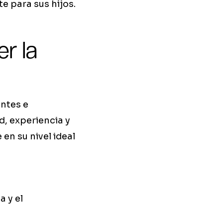
e para sus hijos.
r la
ntes e
d, experiencia y
en su nivel ideal
 y el