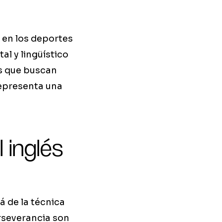
 en los deportes
al y lingüístico
as que buscan
representa una
 inglés
á de la técnica
erseverancia son