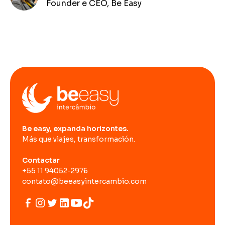
Founder e CEO, Be Easy
Be easy, expanda horizontes.
Más que viajes, transformación.
Contactar
+55 11 94052-2976
contato@beeasyintercambio.com