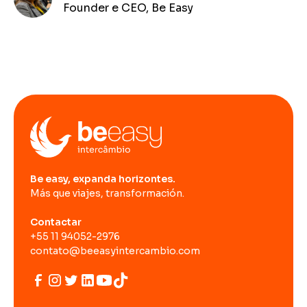
Founder e CEO, Be Easy
Be easy, expanda horizontes.
Más que viajes, transformación.
Contactar
+55 11 94052-2976
contato@beeasyintercambio.com