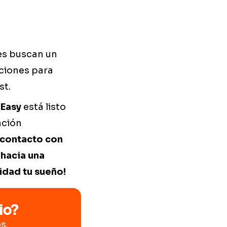
nes buscan un
cciones para
st.
 Easy
está listo
ación
contacto con
hacia una
idad tu sueño!
io?
s.