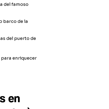
ia del famoso
mo barco de la
as del puerto de
para enriquecer
es en