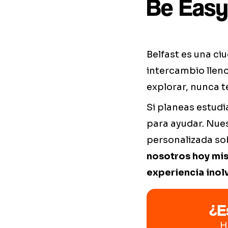
Be Easy
Belfast es una ci
intercambio lleno
explorar, nunca t
Si planeas estudi
para ayudar. Nue
personalizada sob
nosotros hoy mis
experiencia inolv
¿E
H