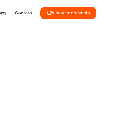
asy
Contato
Buscar intercâmbio