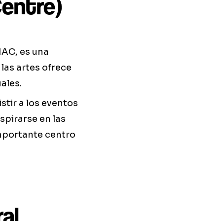
entre)
MAC, es una
 las artes ofrece
ales.
stir a los eventos
spirarse en las
importante centro
ral