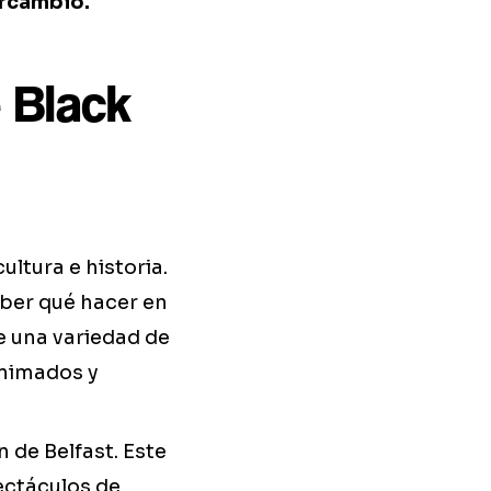
ercambio.
 Black
cultura e historia.
aber qué hacer en
e una variedad de
animados y
 de Belfast. Este
ectáculos de