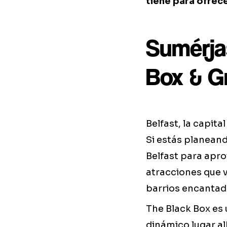
tiene para ofrec
Sumérja
Box & 
Belfast, la capita
Si estás planeand
Belfast para apro
atracciones que 
barrios encantad
The Black Box es 
dinámico lugar a