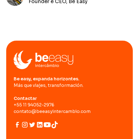
Founder e CEO, Be Easy
Be easy, expanda horizontes.
Más que viajes, transformación.
Contactar
+55 11 94052-2976
contato@beeasyintercambio.com