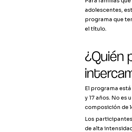
Para familias que
adolescentes, es
programa que teng
el título.
¿Quién p
interca
El programa está 
y 17 años. No es 
composición de l
Los participantes
de alta intensida