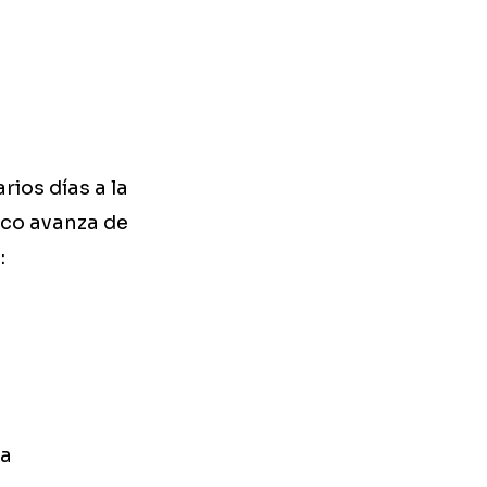
ios días a la
ico avanza de
:
va