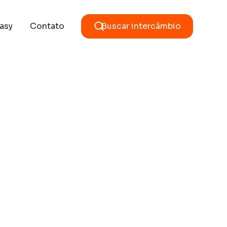
asy
Contato
Buscar intercâmbio