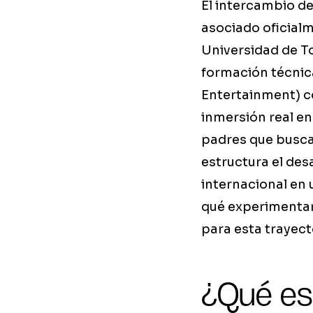
El intercambio d
asociado oficialm
Universidad de To
formación técnic
Entertainment) co
inmersión real en
padres que busca
estructura el des
internacional en 
qué experimentar
para esta trayect
¿Qué es