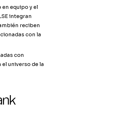
 en equipo y el
LSE integran
 también reciben
acionadas con la
isadas con
el universo de la
ank