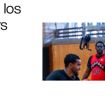
 los
rs