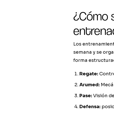
¿Cómo s
entrena
Los entrenamiento
semana y se orga
forma estructura
Regate:
Contro
Arumed:
Mecán
Pase:
Visión de
Defensa:
posic