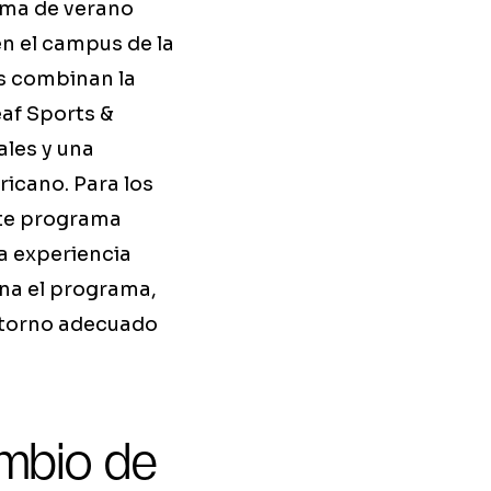
ama de verano
en el campus de la
os combinan la
af Sports &
ales y una
ricano. Para los
ste programa
la experiencia
ona el programa,
ntorno adecuado
ambio de