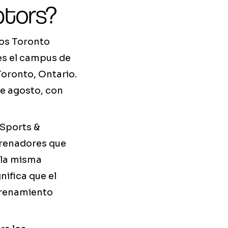
ptors?
los Toronto
es el campus de
Toronto, Ontario.
 de agosto, con
 Sports &
trenadores que
 la misma
nifica que el
ntrenamiento