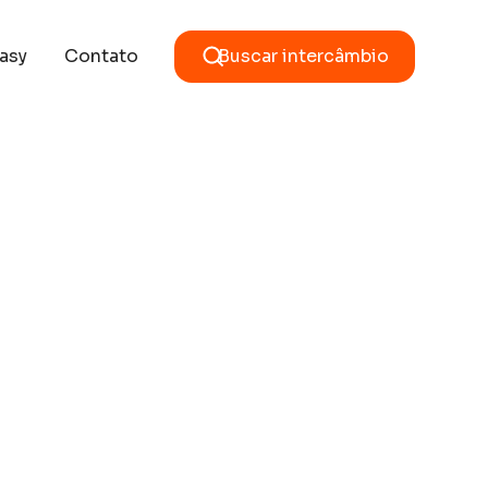
asy
Contato
Buscar intercâmbio