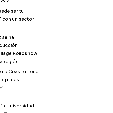
uede ser tu
l con un sector
 se ha
oducción
Village Roadshow
a región.
Gold Coast ofrece
omplejos
el
 la Universidad