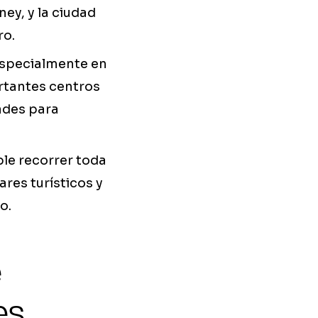
ey, y la ciudad
ro.
especialmente en
ortantes centros
ades para
ble recorrer toda
ares turísticos y
o.
e
es