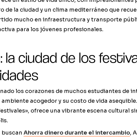
ece un estilo de vida único, con impresionantes 
o de la ciudad y un clima mediterráneo que recuer
rtido mucho en infraestructura y transporte públi
ctiva para los jóvenes profesionales.
 la ciudad de los festiva
idades
anado los corazones de muchos estudiantes de i
u ambiente acogedor y su costo de vida asequibl
festivales», ofrece una vibrante escena cultural si
is.
e buscan
Ahorra dinero durante el intercambio
, 