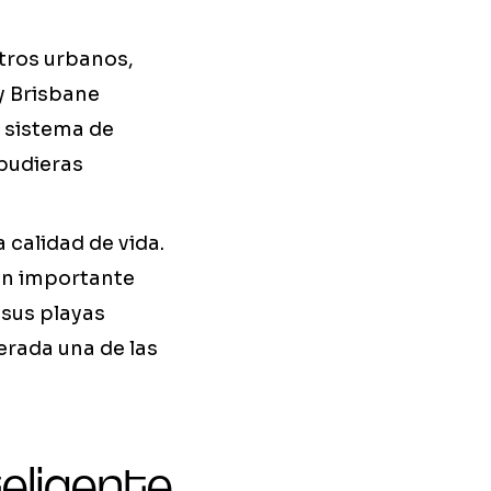
ntros urbanos,
y Brisbane
n sistema de
 pudieras
a calidad de vida.
 un importante
 sus playas
erada una de las
teligente