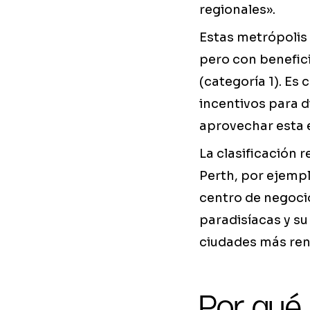
regionales».
Estas metrópolis 
pero con benefic
(categoría 1). Es
incentivos para di
aprovechar esta e
La clasificación r
Perth, por ejempl
centro de negoci
paradisíacas y su
ciudades más rent
Por qué 