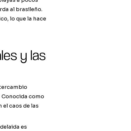
playas a pocos
da al brasileño.
co, lo que la hace
les y las
ntercambio
e. Conocida como
n el caos de las
Adelaida es