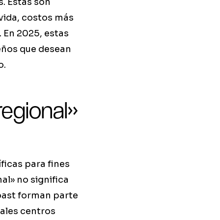
s. Estas son
vida, costos más
. En 2025, estas
leños que desean
o.
egional»
ficas para fines
al» no significa
oast forman parte
pales centros