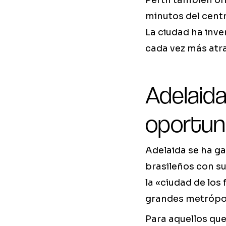
Perth también ofr
minutos del centr
La ciudad ha inve
cada vez más atra
Adelaida:
oportun
Adelaida se ha g
brasileños con s
la «ciudad de los 
grandes metrópol
Para aquellos qu