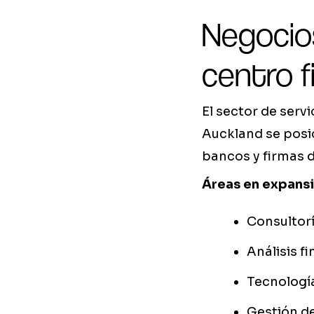
Negocio
centro f
El sector de serv
Auckland se posic
bancos y firmas d
Áreas en expansi
Consultor
Análisis f
Tecnología
Gestión de