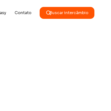
asy
Contato
Buscar intercâmbio