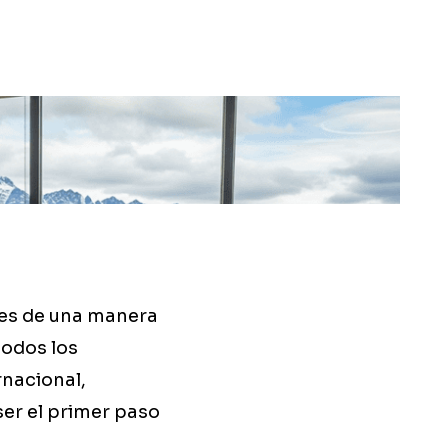
les de una manera
todos los
rnacional,
er el primer paso