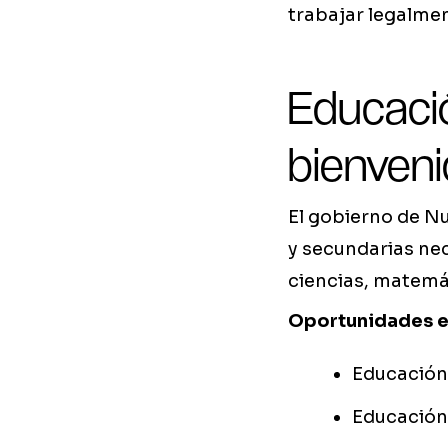
trabajar legalmen
Educació
bienven
El gobierno de N
y secundarias ne
ciencias, matemát
Oportunidades e
Educación
Educación 