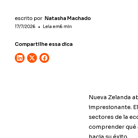
escrito por
Natasha Machado
17/7/2026
•
Leia em
6
min
Compartilhe essa dica
Nueva Zelanda ab
impresionante. El
sectores de la ec
comprender qué á
hacia su éxito.