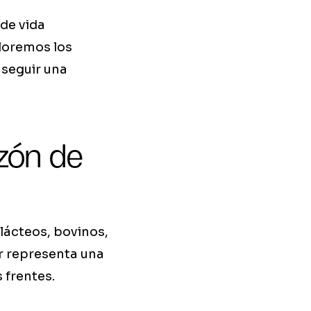
de vida
loremos los
seguir una
azón de
lácteos, bovinos,
or representa una
 frentes.