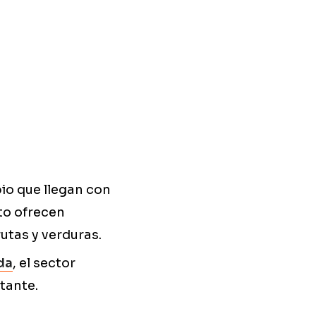
io que llegan con
to ofrecen
tas y verduras.
da
, el sector
tante.