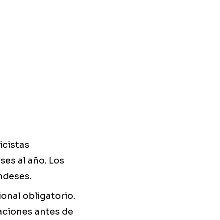
icistas
es al año. Los
ndeses.
onal obligatorio.
caciones antes de