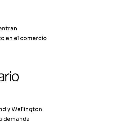
entran
to en el comercio
ario
and y Wellington
una demanda