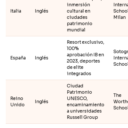
inmersión
Intern
Italia
Inglés
cultural en
School
ciudades
Milan
patrimonio
mundial
Resort exclusivo,
100%
Sotog
aprobación IB en
España
Inglés
Intern
2023, deportes
Schoo
de elite
integrados
Ciudad
Patrimonio
The
Reino
UNESCO,
Inglés
Worth
Unido
encaminamiento
Schoo
a universidades
Russell Group