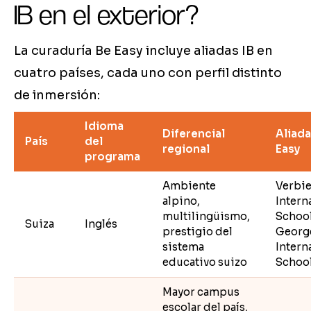
IB en el exterior?
La curaduría Be Easy incluye aliadas IB en
cuatro países, cada uno con perfil distinto
de inmersión:
Idioma
Diferencial
Aliada
País
del
regional
Easy
programa
Ambiente
Verbie
alpino,
Intern
multilingüismo,
School
Suiza
Inglés
prestigio del
Georg
sistema
Intern
educativo suizo
Schoo
Mayor campus
escolar del país,