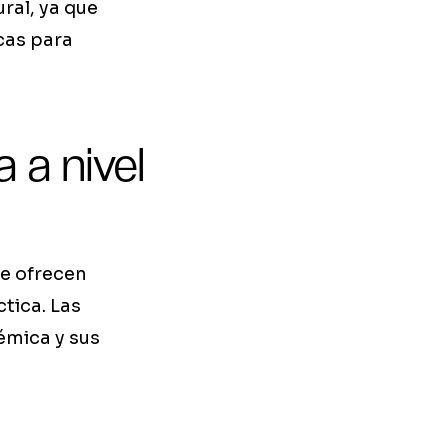
ral, ya que
cas para
 a nivel
ue ofrecen
tica. Las
émica y sus