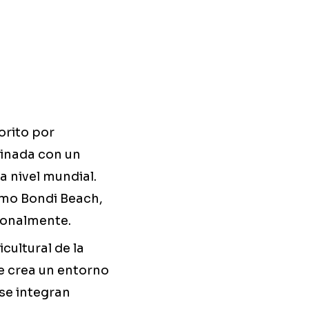
orito por
binada con un
 nivel mundial.
omo Bondi Beach,
sionalmente.
cultural de la
ue crea un entorno
 se integran