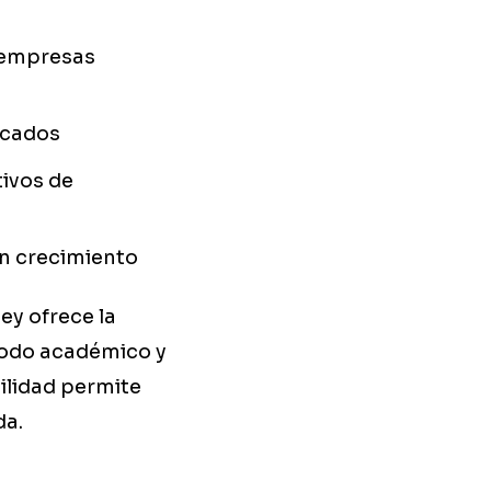
 empresas
icados
ivos de
en crecimiento
ney ofrece la
ríodo académico y
ilidad permite
da.