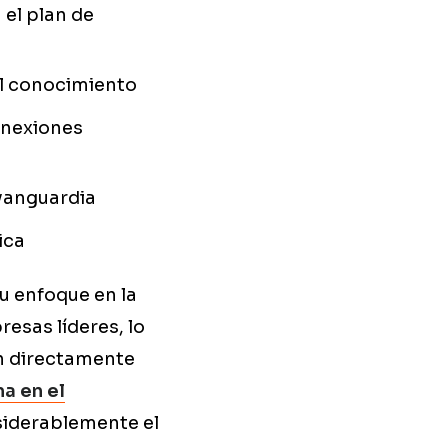
 el plan de
el conocimiento
onexiones
 vanguardia
ica
su enfoque en la
esas líderes, lo
an directamente
a en el
siderablemente el