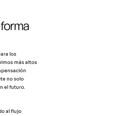
 forma
ara los
ínimos más altos
ompensación
ite no solo
 el futuro.
 al flujo