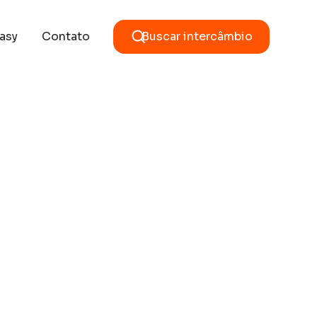
asy
Contato
Buscar intercâmbio