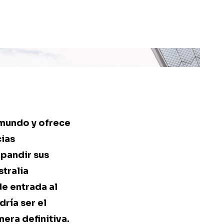
 mundo y ofrece
cias
xpandir sus
tralia
e entrada al
dría ser el
era definitiva.