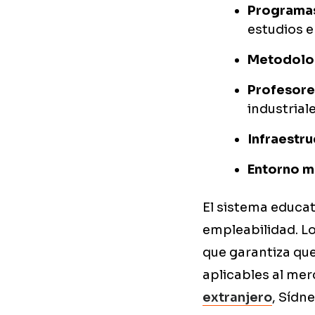
Programas
estudios e
Metodolog
Profesore
industrial
Infraestr
Entorno mu
El sistema educat
empleabilidad. Lo
que garantiza que
aplicables al me
extranjero
, Sídn