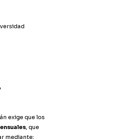
iversidad
o
án exige que los
ensuales
, que
ar mediante: