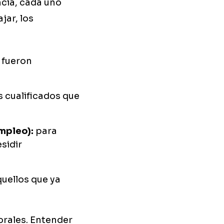
ncia, cada uno
jar, los
 fueron
 cualificados que
mpleo):
para
sidir
uellos que ya
orales. Entender