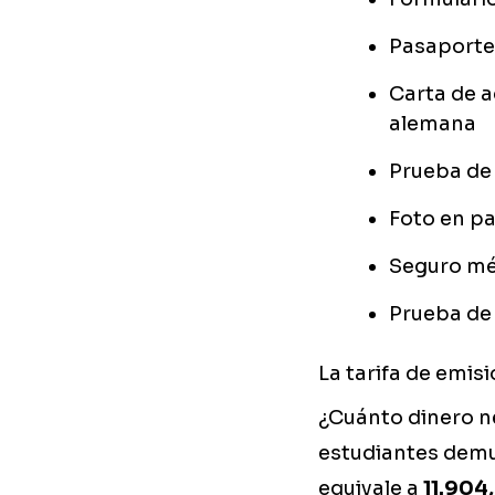
Pasaporte 
Carta de a
alemana
Prueba de 
Foto en p
Seguro méd
Prueba de 
La tarifa de emisi
¿Cuánto dinero n
estudiantes demu
equivale a
11.904