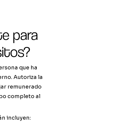
te para
sitos?
persona que ha
rno. Autoriza la
bajar remunerado
mpo completo al
án incluyen: