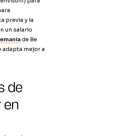
ntenvisum) para
para
a previa y la
n un salario
Alemania
de Be
e adapta mejor a
s de
r en