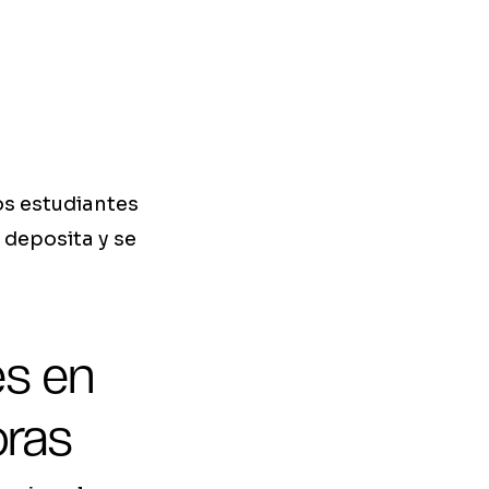
os estudiantes
 deposita y se
es en
oras