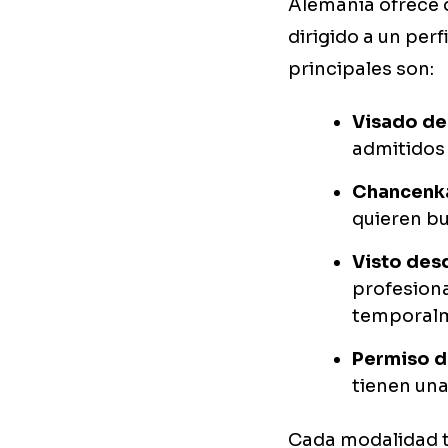
Alemania ofrece d
dirigido a un perf
principales son:
Visado de
admitidos 
Chancenka
quieren bu
Visto des
profesiona
temporalm
Permiso d
tienen una
Cada modalidad ti