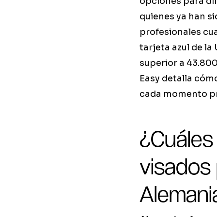
opciones para dif
quienes ya han si
profesionales cua
tarjeta azul de l
superior a 43.800
Easy detalla cómo
cada momento pr
¿Cuáles 
visados 
Alemani