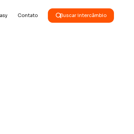
asy
Contato
Buscar intercâmbio