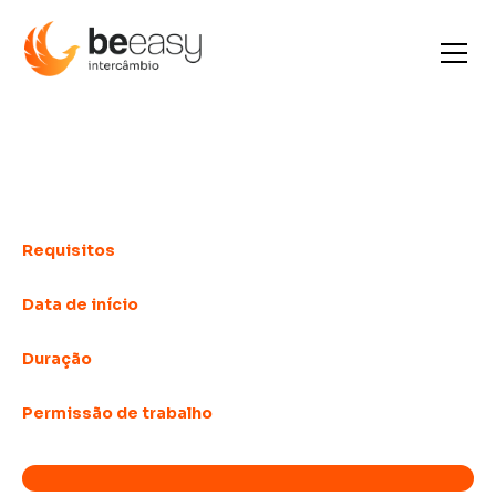
Aprender un idioma en el
extranjero
Requisitos
ninguna
Data de início
Semanalmente
Duração
A partir de las 4 semanas
Permissão de trabalho
Depende del país