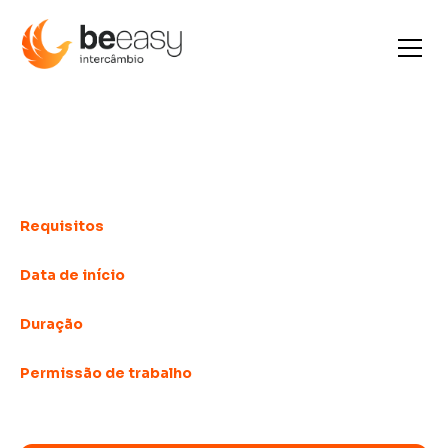
Estudia y trabaja en
Irlanda
Requisitos
18 años y más
Data de início
Semanalmente
Duração
a partir de las 25 semanas
Permissão de trabalho
20 horas a la semana y 40 horas a la semana
durante la temporada alta