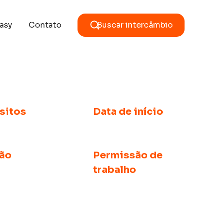
asy
Contato
Buscar intercâmbio
sitos
Data de início
e avanzado
Enero, mayo y septiembre
ão
Permissão de
trabalho
 (a partir de 3
Posgrado (a partir
La mayoría de los países
)
permiten a los estudiantes
trabajar mientras estudian y