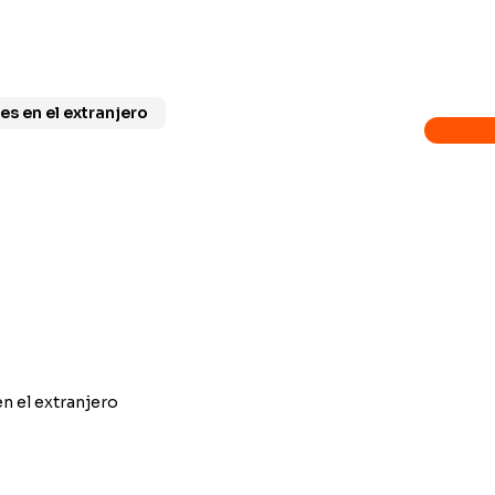
rera, ofrece una nueva cultura y visión
ado.
es en el extranjero
n el extranjero