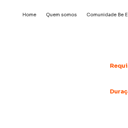
Home
Quem somos
Comunidade Be E
Requi
Lenguaj
Duraç
Pregrado
años) - 
l extranjero
de 1 año