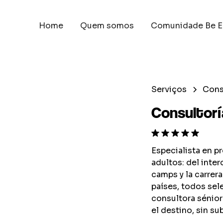
Home
Quem somos
Comunidade Be E
Serviços
Cons
Consultorí
Especialista en p
adultos: del inte
camps y la carrer
países, todos se
consultora sénior
el destino, sin su