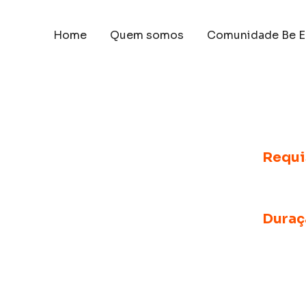
Home
Quem somos
Comunidade Be E
Requi
A partir
lhar na
Duraç
A parti
de a história até as maravilhas