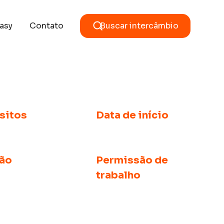
asy
Contato
Buscar intercâmbio
sitos
Data de início
 de 18 anos
Semanal
ão
Permissão de
trabalho
r de 24 semanas
30 horas por semanas
durante o curso e 40 horas
semanais durante as férias