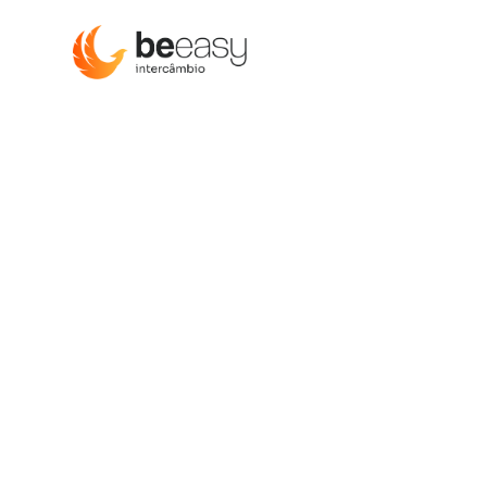
Estudar e Traba
Espanha
Aprimore seu espanhol trabalhando e explorando des