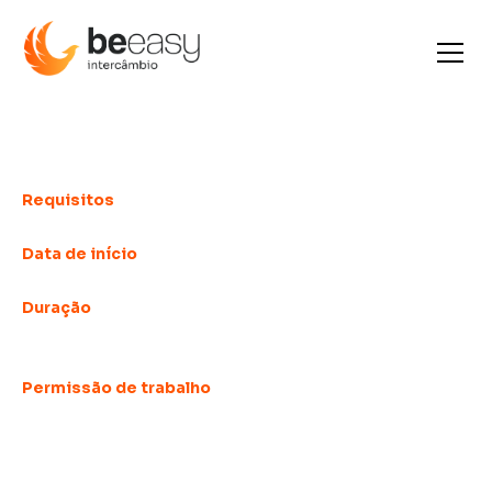
Universidade no exterior
Requisitos
Idioma Avançado
Data de início
Janeiro, Maio e Setembro
Duração
Graduação (a partir de 3 anos) - Pós Graduação (a
partir de 1 ano)
Permissão de trabalho
A maioria dos países permite que o estudante
trabalhe enquanto estuda e durante as férias. A
carga horária varia de acordo com o país