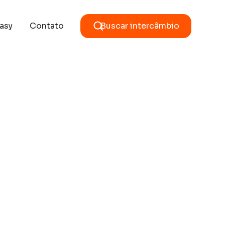
asy
Contato
Buscar intercâmbio