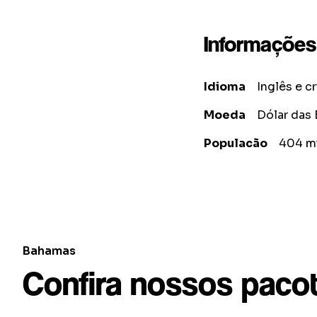
Informações
Idioma
Inglês e c
Moeda
Dólar das
Populacão
404 mi
Bahamas
Confira nossos paco