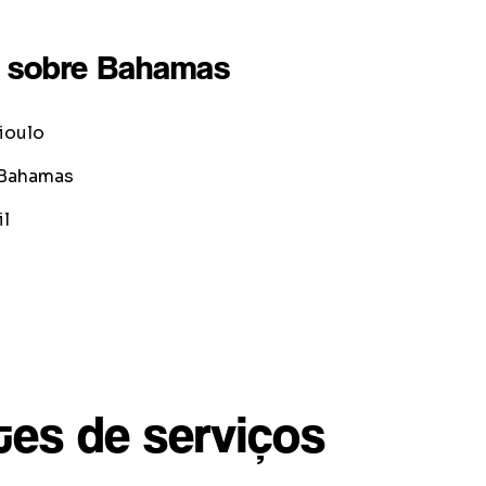
 sobre
Bahamas
rioulo
 Bahamas
l
tes de serviços