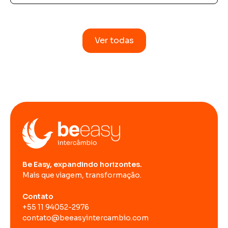
Ver todas
Be Easy, expandindo horizontes.
Mais que viagem, transformação.
Contato
+55 11 94052-2976
contato@beeasyintercambio.com